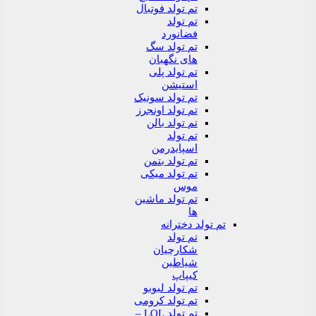
تم تولد فوتبال
تم تولد
فضانورد
تم تولد سگ
های نگهبان
تم تولد پلی
استیشن
تم تولد سونیک
تم تولد اونجرز
تم تولد بالن
تم تولد
اسپایدرمن
تم تولد بتمن
تم تولد میکی
موس
تم تولد ماشین
ها
تم تولد دخترانه
تم تولد
شکارچیان
شیاطین
کیپاپ
تم تولد لبوبو
تم تولد کرومی
تم تولد LOL –