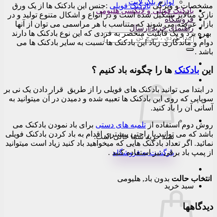
لوازم بلک لایت
مشخصات و ویژگی
بادکنک فویلی
:جنس این بادکنک ها از یک ورق
بادکنک فویلی و لاتکسی هلیومی
نازک متالایز تشکیل شده است و در انواع و اشکال متنوع تولید و در
فروشگاه
بازار عرضه می شوند که متناسب با هر مراسمی می توان از آنها
راهنمای خرید/ارسال
بهره برد و یک قابلیت منحصر به فردی که این نوع بادکنک ها دارند
جستجو
دوام و ماندگاری زیاد این بادکنک ها نسبت به سایر بادکنک ها می
برای:
باشد .
این
بادکنک
ها را چگونه باد کنیم ؟
در ابتدا می توانید بادکنک های فویلی را از طریق قرار دادن یک نی بر
سوپاپی که روی این بادکنک ها تعبیه شده و دمیدن در آن میتوانید به
آسانی آن را باد کنید.
روش دوم استفاده از
تلمبه های دستی
برای باد نمودن بادکنک می
باشد که می توانید با راحتی بیشتری اقدام به باد کردن بادکنک فویلی
سبد خرید شما خالی است.
نمائید. اگر تعداد بادکنک هایی که میخواهید باد کنید زیاد است میتوانید
از پمپ باد برقی نیز استفاده کنید .
بازگشت به فروشگاه
انتخاب حالت
بدون باد, هلیومی
سبد خرید
دیدگاهها