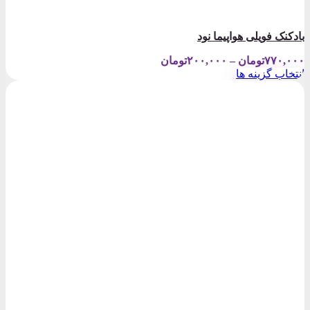
بادکنک فویلی هواپیما نود
Price
۷۷۰,۰۰۰
تومان
–
۲۰۰,۰۰۰
تومان
range:
انتخاب گزینه ها
۲۰۰,۰۰۰تومان
این
through
محصول
۷۷۰,۰۰۰تومان
دارای
انواع
مختلفی
می
باشد.
گزینه
ها
ممکن
است
در
صفحه
محصول
انتخاب
شوند