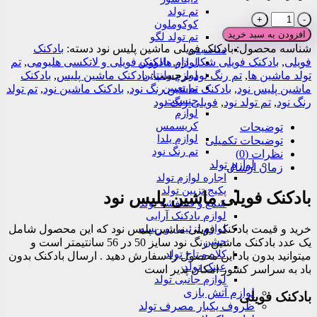
تم تولد
بادکنک
کوکوملون
فویلی
افزودن به سبد خرید
تم تولد لگو
ماشین
شناسه محصول:
بادکنک فویلی ماشین پلیس نود
دسته:
بادکنک
مناسبتی
پلیس
فویلی
,
بادکنک فویلی شکل دار
,
بادکنک فویلی و لاتکسی هلیومی
,
تم
لوازم هالووین
نود
لوازم ولنتاین
تولد ماشین ها
,
تم رنگ نود
برچسب:
بادکنک ماشین پلیس
,
بادکنک
عدد
تم تعیین
ماشین پلیس نود
,
بادکنک ماشین رنگ نود
,
بادکنک ماشین نود
,
تم تولد
جنسیت
رنگ نود
,
تم تولد نود
,
فویلی رنگ نود
لوازم
کریسمس
توضیحات
لوازم یلدا
توضیحات تکمیلی
تم رنگ نود
نظرات (0)
لوازم تولد
زمان ارسال
اجاره لوازم تولد
پکیج تزیین تولد
بادکنک فویلی ماشین پلیس نود
شمع و فشفشه تولد
لوازم بادکنک آرایی
لوازم تزئینی و ریسه
خرید و قیمت بادکنک فویلی ماشین پلیس نود که این محصول شامل
جشن
یک عدد بادکنک ماشین رنگ نود سایز 50 در 56 سانتیمتر است و
کلاه و تاج تولد
میتوانید بدون باد این محصول را سفارش دهید . ارسال بادکنک بدون
عینک تولد
باد به سراسر کشور امکان پذیر است
لوازم جانبی تولد
لوازم آتش بازی
بادکنک فویلی
ظروف یکبار مصرف تولد