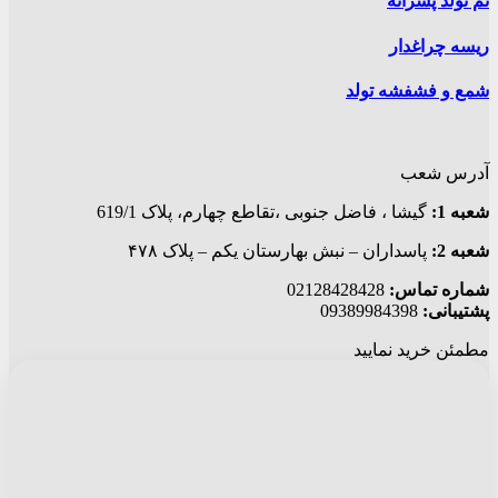
تم تولد پسرانه
ریسه چراغدار
شمع و فشفشه تولد
آدرس شعب
شعبه 1:
گيشا ، فاضل جنوبی ،تقاطع چهارم، پلاک 619/1
شعبه 2:
پاسداران – نبش بهارستان یکم – پلاک ۴۷۸
شماره تماس:
02128428428
پشتیبانی:
09389984398
مطمئن خرید نمایید