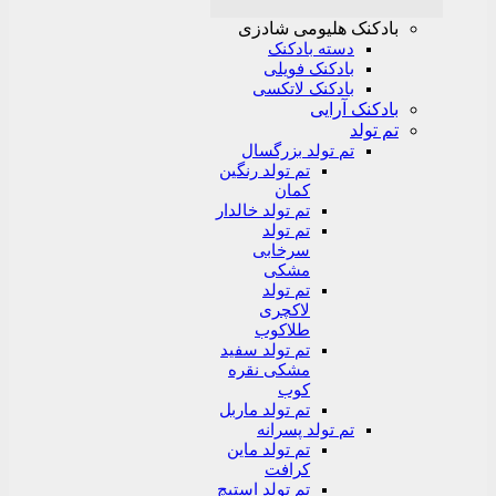
بادکنک هلیومی شادزی
دسته بادکنک
بادکنک فویلی
بادکنک لاتکسی
بادکنک آرایی
تم تولد
تم تولد بزرگسال
تم تولد رنگین
کمان
تم تولد خالدار
تم تولد
سرخابی
مشکی
تم تولد
لاکچری
طلاکوب
تم تولد سفید
مشکی نقره
کوب
تم تولد ماربل
تم تولد پسرانه
تم تولد ماین
کرافت
تم تولد استیچ