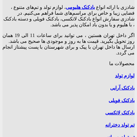
through
محصول
۳۰۰,۰۰۰تومان
شادزی با ارائه انواع
بادکنک‌ هلیومی
، لوازم تولد و تم‌های متنوع ،
دارای
فضایی زیبا و خاص برای مراسم‌های شما فراهم می‌کنیم. در
انواع
شادزی سفارش انواع بادکنک لاتکسی، بادکنک فویلی و دسته بادکنک
مختلفی
، با هلیوم و یا بدون باد امکان پذیر می باشد.
می
باشد.
اگر داخل تهران هستین ، می توانید برای ساعات 11 الی 19 همان
گزینه
روز تحویل بگیرید. قیمت ها به روز و موجودی ها صحیح می باشد.
ها
ارسال ها داخل تهران با پیک و برای شهرستان با پست پیشتاز انجام
ممکن
می گردد.
است
در
محصولات ما
صفحه
محصول
لوازم تولد
انتخاب
شوند
بادکنک آرایی
بادکنک فویلی
بادکنک لاتکسی
تم تولد دخترانه