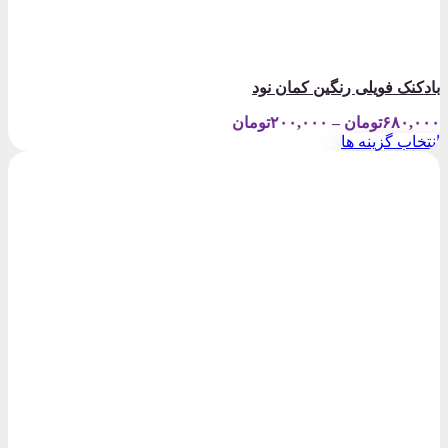
بادکنک فویلی رنگین کمان نود
Price
۶۸۰,۰۰۰
تومان
–
۲۰۰,۰۰۰
تومان
range:
انتخاب گزینه ها
۲۰۰,۰۰۰تومان
این
through
محصول
۶۸۰,۰۰۰تومان
دارای
انواع
مختلفی
می
باشد.
گزینه
ها
ممکن
است
در
صفحه
محصول
انتخاب
شوند