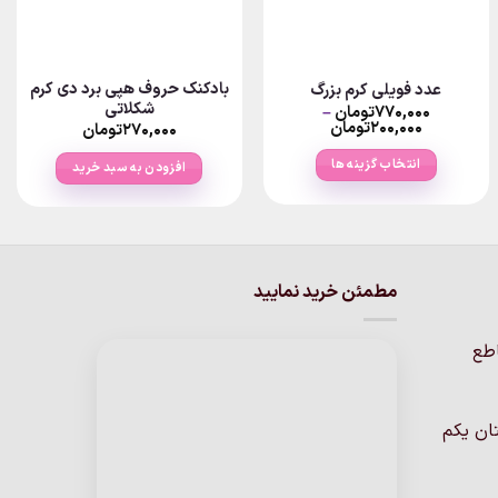
بادکنک حروف هپی برد دی کرم
عدد فویلی کرم بزرگ
شکلاتی
۷۷۰,۰۰۰
تومان
–
Price
۲۰۰,۰۰۰
تومان
۲۷۰,۰۰۰
تومان
range:
۲تومان
۲۰۰,۰۰۰تومان
انتخاب گزینه ها
افزودن به سبد خرید
through
۷۷۰,۰۰۰تومان
این
محصول
دارای
انواع
مطمئن خرید نمایید
مختلفی
می
باشد.
اطع
گزینه
ها
ممکن
ان یکم
است
در