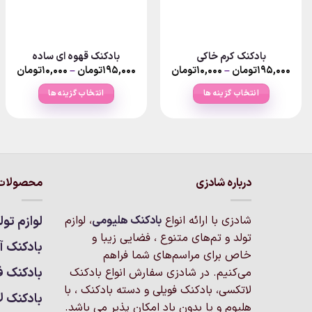
بادکنک کرم خاکی
بادکنک قهوه ای ساده
rice
Price
۱۹۵,۰۰۰
تومان
–
۱۰,۰۰۰
تومان
۱۹۵,۰۰۰
تومان
–
۱۰,۰۰۰
تومان
nge:
range:
۱۰,۰۰۰تومان
انتخاب گزینه ها
انتخاب گزینه ها
ough
through
۱۹۵,۰۰۰تومان
۱۹۵,۰۰۰
این
این
محصول
محصول
دارای
دارای
انواع
انواع
مختلفی
مختلفی
درباره شادزی
محصولات 
می
می
باشد.
باشد.
شادزی با ارائه انواع
بادکنک‌ هلیومی
، لوازم
لوازم تول
گزینه
گزینه
تولد و تم‌های متنوع ، فضایی زیبا و
ها
ها
بادکنک آر
خاص برای مراسم‌های شما فراهم
ممکن
ممکن
بادکنک ف
است
است
می‌کنیم. در شادزی سفارش انواع بادکنک
در
در
لاتکسی، بادکنک فویلی و دسته بادکنک ، با
بادکنک ل
صفحه
صفحه
هلیوم و یا بدون باد امکان پذیر می باشد.