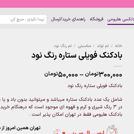
جستجو
لاتکسی هلیومی
فروشگاه
راهنمای خرید/ارسال
برای:
خانه
/
تم تولد
/
مناسبتی
/
تم رنگ نود
بادکنک فویلی ستاره رنگ نود
Price
۵۰,۰۰۰
–
۳۰۰,۰۰۰
تومان
تومان
range:
بادکنک فویلی ستاره رنگ نود
۵۰,۰۰۰تومان
through
شامل یک عدد بادکنک ستاره میباشد و میتوانید بدون باد و یا 
۳۰۰,۰۰۰تومان
در 3 رنگ شیری و کرم و قهوه ای موجود است که درهنگام خرید 
بادکنک هلیومی فقط در تهران امکان پذیر است .
تهران همین امروز از ساعت ۱۱-۹