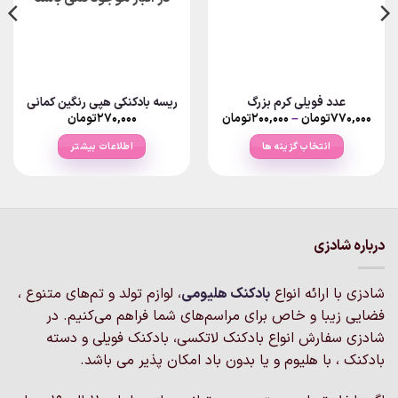
عدد فویلی کرم بزرگ
ریسه بادکنکی هپی رنگین کمانی
Price
۷۷۰,۰۰۰
تومان
–
۲۰۰,۰۰۰
تومان
۲۷۰,۰۰۰
تومان
range:
۲۰۰,۰۰۰تومان
انتخاب گزینه ها
اطلاعات بیشتر
through
۷۷۰,۰۰۰تومان
این
محصول
دارای
انواع
مختلفی
درباره شادزی
می
باشد.
شادزی با ارائه انواع
بادکنک‌ هلیومی
، لوازم تولد و تم‌های متنوع ،
گزینه
فضایی زیبا و خاص برای مراسم‌های شما فراهم می‌کنیم. در
ها
ممکن
شادزی سفارش انواع بادکنک لاتکسی، بادکنک فویلی و دسته
است
بادکنک ، با هلیوم و یا بدون باد امکان پذیر می باشد.
در
صفحه