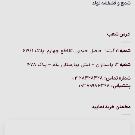
شمع و فشفشه تولد
آدرس شعب
شعبه 1:
گيشا ، فاضل جنوبی ،تقاطع چهارم، پلاک 619/1
شعبه 2:
پاسداران – نبش بهارستان یکم – پلاک ۴۷۸
شماره تماس:
02128428428
پشتیبانی:
09389984398
مطمئن خرید نمایید