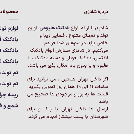
دارای
انواع
انواع
درباره شادزی
محصولات 
مختلفی
مختلفی
می
می
باشد.
شادزی با ارائه انواع
بادکنک‌ هلیومی
، لوازم
لوازم تول
باشد.
گزینه
تولد و تم‌های متنوع ، فضایی زیبا و
گزینه
بادکنک آر
ها
خاص برای مراسم‌های شما فراهم
ها
ممکن
بادکنک ف
می‌کنیم. در شادزی سفارش انواع بادکنک
ممکن
است
لاتکسی، بادکنک فویلی و دسته بادکنک ، با
است
بادکنک ل
در
هلیوم و یا بدون باد امکان پذیر می باشد.
در
صفحه
تم تولد د
صفحه
محصول
اگر داخل تهران هستین ، می توانید برای
محصول
انتخاب
تم تولد پ
انتخاب
ساعات 11 الی 19 همان روز تحویل بگیرید.
شوند
شوند
قیمت ها به روز و موجودی ها صحیح می
ریسه چرا
باشد.
شمع و ف
ارسال ها داخل تهران با پیک و برای
شهرستان با پست پیشتاز انجام می گردد.