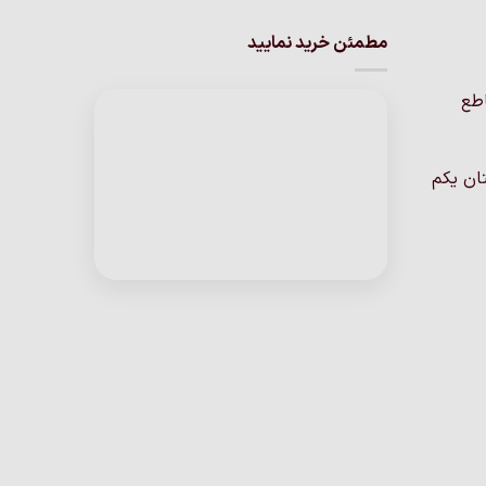
انواع
انواع
مطمئن خرید نمایید
مختلفی
مختلفی
می
می
باشد.
باشد.
اطع
گزینه
گزینه
ها
ها
ممکن
ممکن
ان یکم
است
است
در
در
صفحه
صفحه
محصول
محصول
انتخاب
انتخاب
شوند
شوند