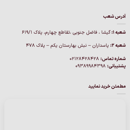
آدرس شعب
شعبه 1:
گيشا ، فاضل جنوبی ،تقاطع چهارم، پلاک 619/1
شعبه 2:
پاسداران – نبش بهارستان یکم – پلاک ۴۷۸
شماره تماس:
02128428428
پشتیبانی:
09389984398
مطمئن خرید نمایید