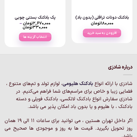
بادکنک دونات ترافلی (بدون باد)
پک بادکنک بستنی چوبی
۱۸۰,۰۰۰
تومان
۲,۶۷۰,۰۰۰
تومان
–
Price
۳۳۰,۰۰۰
تومان
range:
افزودن به سبد خرید
۳۳۰,۰۰۰توم
انتخاب گزینه ها
through
۲,۶۷۰,۰۰۰تومان
این
محصول
دارای
انواع
درباره شادزی
مختلفی
می
باشد.
شادزی با ارائه انواع
بادکنک‌ هلیومی
، لوازم تولد و تم‌های متنوع ،
گزینه
فضایی زیبا و خاص برای مراسم‌های شما فراهم می‌کنیم. در
ها
شادزی سفارش انواع بادکنک لاتکسی، بادکنک فویلی و دسته
ممکن
بادکنک ، با هلیوم و یا بدون باد امکان پذیر می باشد.
است
در
اگر داخل تهران هستین ، می توانید برای ساعات 11 الی 19 همان
صفحه
محصول
روز تحویل بگیرید. قیمت ها به روز و موجودی ها صحیح می
انتخاب
باشد.