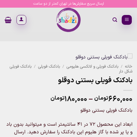
Ski
ارسال سریع سفارش‌ها در تهران کمتر از دو ساعت
t
conten
خانه
/
بادکنک فویلی و لاتکسی هلیومی
/
بادکنک فویلی
/
بادکنک فویلی
شکل دار
بادکنک فویلی بستنی دوقلو
Price
۱۸۰,۰۰۰
–
۶۶۰,۰۰۰
تومان
تومان
range:
بادکنک فویلی بستنی دوقلو
۱۸۰,۰۰۰تومان
through
ابعاد این محصول 72 در 41 سانتیمتر است و میتوانید بدون باد
۶۶۰,۰۰۰تومان
و یا پر شده با گاز هلیوم این بادکنک را سفارش دهید. ارسال