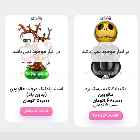
در انبار موجود نمی باشد
در انبار موجود نمی باشد
پک بادکنک مترسک زرد
استند بادکنک درخت هالووین
هالووین
(بدون باد)
۱,۴۸۰,۰۰۰
تومان
–
۲۵۰,۰۰۰
تومان
Price
۱۲۰,۰۰۰
تومان
range:
اطلاعات بیشتر
۱۲۰,۰۰۰تومان
انتخاب گزینه ها
through
۱,۴۸۰,۰۰۰تومان
این
محصول
دارای