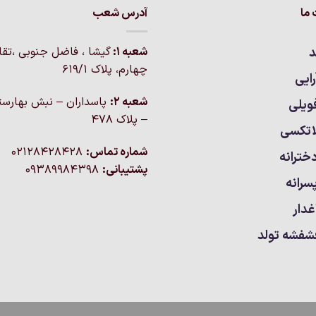
ما
آدرس شعب
مختلفی
می
باشد.
د
شعبه 1:
گيشا ، فاضل جنوبی ،تق
گزینه
چهارم، پلاک 619/1
ایی
ها
ممکن
شعبه 2:
پاسداران – نبش بهارست
ویلی
است
– پلاک ۴۷۸
اتکسی
در
صفحه
شماره تماس:
02128428428
خترانه
محصول
پشتیبانی:
09389984398
انتخاب
سرانه
شوند
غدار
شفشه تولد