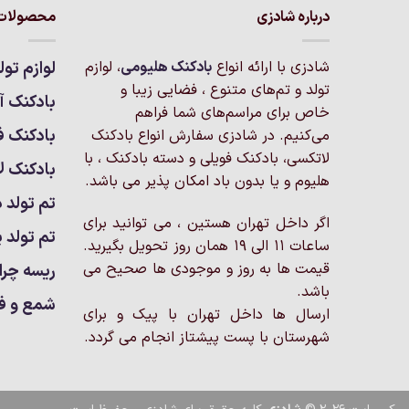
درباره شادزی
محصولات 
مختلفی
می
باشد.
شادزی با ارائه انواع
بادکنک‌ هلیومی
، لوازم
لوازم تول
گزینه
تولد و تم‌های متنوع ، فضایی زیبا و
بادکنک آر
ها
خاص برای مراسم‌های شما فراهم
ممکن
بادکنک ف
می‌کنیم. در شادزی سفارش انواع بادکنک
است
لاتکسی، بادکنک فویلی و دسته بادکنک ، با
بادکنک ل
در
هلیوم و یا بدون باد امکان پذیر می باشد.
صفحه
تم تولد د
محصول
اگر داخل تهران هستین ، می توانید برای
انتخاب
تم تولد پ
ساعات 11 الی 19 همان روز تحویل بگیرید.
شوند
قیمت ها به روز و موجودی ها صحیح می
ریسه چرا
باشد.
شمع و ف
ارسال ها داخل تهران با پیک و برای
شهرستان با پست پیشتاز انجام می گردد.