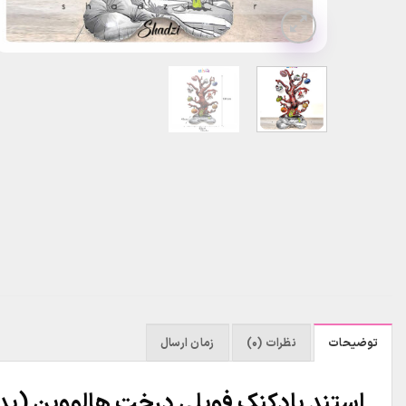
توضیحات
نظرات (0)
زمان ارسال
استند بادکنک فویلی درخت هالووین (بد