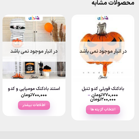
محصولات مشابه
در انبار موجود نمی باشد
در انبار موجود نمی باشد
بادکنک فویلی کدو تنبل
استند بادکنک مومیایی و کدو
Pr
۷۷۰,۰۰۰
تومان
–
۷۰۰,۰۰۰
تومان
Price
ran
۲۰۰,۰۰۰
تومان
۶۰,۰۰۰تومان
range:
اطلاعات بیشتر
thro
۲۰۰,۰۰۰تومان
انتخاب گزینه ها
۳تومان
through
۷۷۰,۰۰۰تومان
این
محصول
دارای
انواع