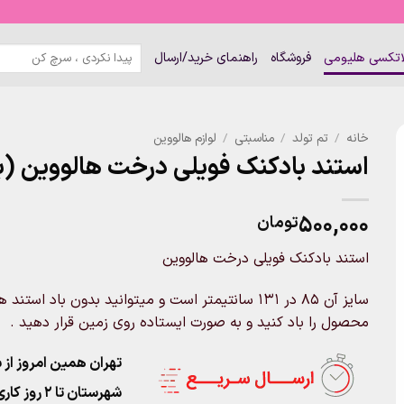
جستجو
لاتکسی هلیومی
فروشگاه
راهنمای خرید/ارسال
برای:
خانه
/
تم تولد
/
مناسبتی
/
لوازم هالووین
استند بادکنک فویلی درخت هالووین (ب
۵۰۰,۰۰۰
تومان
استند بادکنک فویلی درخت هالووین
سایز آن 85 در 131 سانتیمتر است و میتوانید بدون باد
محصول را باد کنید و به صورت ایستاده روی زمین قرار دهید .
تهران همین امروز از ساعت ۱۱-۹
شهرستان تا 2 روز کاری تحویل پست