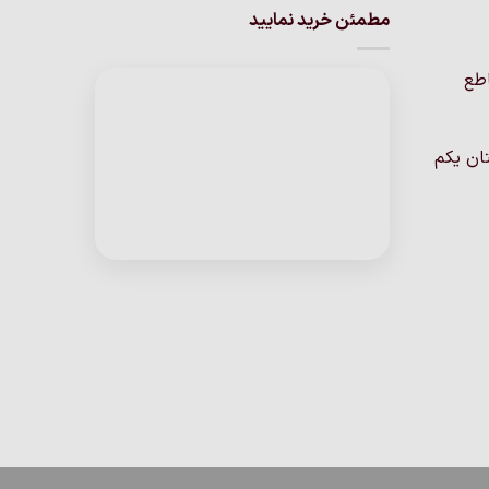
انواع
مطمئن خرید نمایید
مختلفی
می
اطع
باشد.
گزینه
ها
ان یکم
ممکن
است
در
صفحه
محصول
انتخاب
شوند