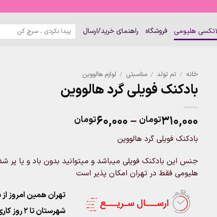
جستجو
لاتکسی هلیومی
فروشگاه
راهنمای خرید/ارسال
برای:
خانه
/
تم تولد
/
مناسبتی
/
لوازم هالووین
بادکنک فویلی گرد هالووین
Price
۶۰,۰۰۰
–
۳۱۰,۰۰۰
تومان
تومان
range:
بادکنک فویلی گرد هالووین
۶۰,۰۰۰تومان
through
جنس این بادکنک فویلی میباشد و میتوانید بدون باد و یا پر شد
۳۱۰,۰۰۰تومان
هلیومی فقط در تهران امکان پذیر است
تهران همین امروز از ساعت ۱۱-۹
شهرستان تا 2 روز کاری تحویل پست