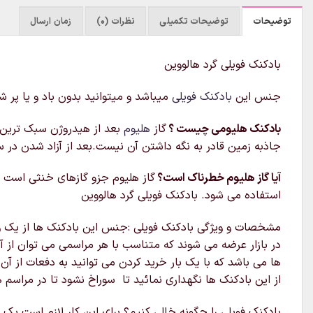
توضیحات
توضیحات تکمیلی
نظرات (0)
زمان ارسال
بادکنک فویلی گرد هالووین
جنس این
بادکنک فویلی
میباشد و میتوانید بدون باد و یا پ
بادکنک هلیومی چیست ؟
گاز
هلیوم
بعد از هیدروژن سبک‌ ترین
جاذبه زمین قادر به نگه داشتن آن نیست.بعد از آزاد شدن در 
آیا گاز هلیوم خطرناک است؟
گاز هلیوم جزو گازهای خنثی است و
استفاده می شود. بادکنک فویلی گرد هالووین
مشخصات و ویژگی بادکنک فویلی :جنس این بادکنک ها از یک ورق
در بازار عرضه می شوند که متناسب با هر مراسمی می توان از آن
ها می باشد که با یک بار خرید کردن می توانید به دفعات از آن
از این بادکنک ها نگهداری نمائید تا سوراخ نشود تا در مراسم 
بادکنک فویلی را چگونه خالی کنیم؟ برای این کار لازم است یک 