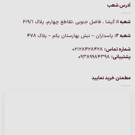
آدرس شعب
شعبه 1:
گيشا ، فاضل جنوبی ،تقاطع چهارم، پلاک 619/1
شعبه 2:
پاسداران – نبش بهارستان یکم – پلاک ۴۷۸
شماره تماس:
02128428428
پشتیبانی:
09389984398
مطمئن خرید نمایید