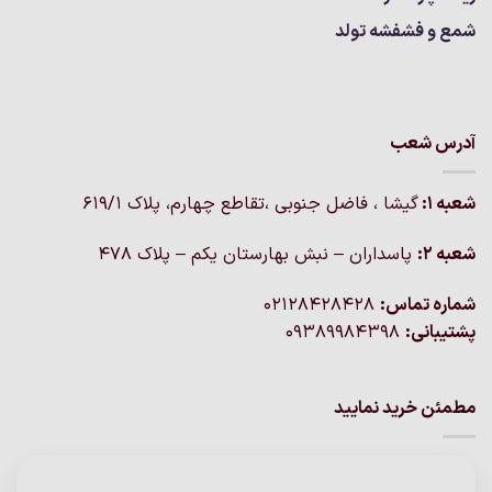
شمع و فشفشه تولد
آدرس شعب
شعبه 1:
گيشا ، فاضل جنوبی ،تقاطع چهارم، پلاک 619/1
شعبه 2:
پاسداران – نبش بهارستان یکم – پلاک ۴۷۸
شماره تماس:
02128428428
پشتیبانی:
09389984398
مطمئن خرید نمایید