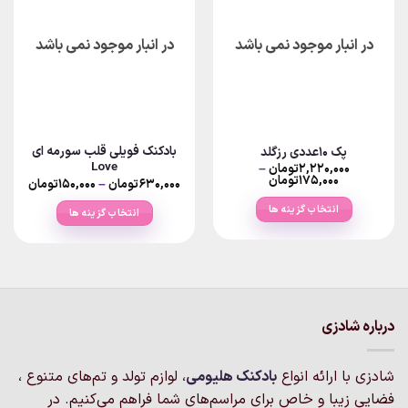
می
باشد.
در انبار موجود نمی باشد
در انبار موجود نمی باشد
گزینه
ها
ممکن
است
در
صفحه
بادکنک فویلی قلب سورمه ای
پک ۱۰عددی رزگلد
محصول
Love
۲,۲۲۰,۰۰۰
تومان
–
انتخاب
Price
۱۷۵,۰۰۰
تومان
Price
۶۳۰,۰۰۰
تومان
–
۱۵۰,۰۰۰
تومان
range:
ange:
شوند
۱۷۵,۰۰۰تومان
انتخاب گزینه ها
انتخاب گزینه ها
through
rough
۲,۲۲۰,۰۰۰تومان
۶۳۰,۰۰۰تو
این
این
محصول
محصول
دارای
دارای
انواع
انواع
مختلفی
مختلفی
درباره شادزی
می
می
باشد.
باشد.
گزینه
گزینه
شادزی با ارائه انواع
بادکنک‌ هلیومی
، لوازم تولد و تم‌های متنوع ،
ها
ها
فضایی زیبا و خاص برای مراسم‌های شما فراهم می‌کنیم. در
ممکن
ممکن