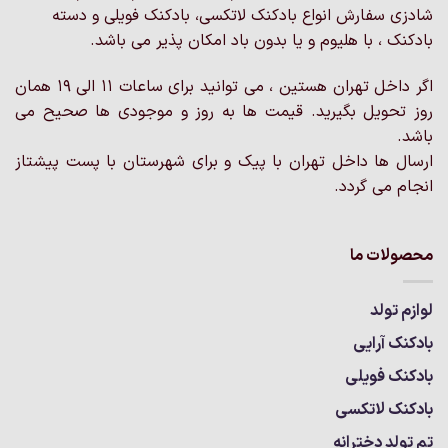
شادزی سفارش انواع بادکنک لاتکسی، بادکنک فویلی و دسته
است
است
در
بادکنک ، با هلیوم و یا بدون باد امکان پذیر می باشد.
در
صفحه
صفحه
محصول
محصول
اگر داخل تهران هستین ، می توانید برای ساعات 11 الی 19 همان
انتخاب
انتخاب
روز تحویل بگیرید. قیمت ها به روز و موجودی ها صحیح می
شوند
شوند
باشد.
ارسال ها داخل تهران با پیک و برای شهرستان با پست پیشتاز
انجام می گردد.
محصولات ما
لوازم تولد
بادکنک آرایی
بادکنک فویلی
بادکنک لاتکسی
تم تولد دخترانه