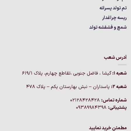
تم تولد پسرانه
ریسه چراغدار
شمع و فشفشه تولد
آدرس شعب
شعبه 1:
گيشا ، فاضل جنوبی ،تقاطع چهارم، پلاک 619/1
شعبه 2:
پاسداران – نبش بهارستان یکم – پلاک ۴۷۸
شماره تماس:
02128428428
پشتیبانی:
09389984398
مطمئن خرید نمایید