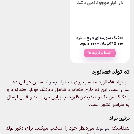
در انبار موجود نمی باشد
گزینه
گزینه
ها
ها
ممکن
ممکن
است
است
در
در
صفحه
صفحه
بادکنک سورمه ای طرح ستاره
محصول
محصول
Price
۱۹۵,۰۰۰
تومان
–
۱۰,۰۰۰
تومان
انتخاب
انتخاب
range:
۱۰,۰۰۰تومان
شوند
شوند
انتخاب گزینه ها
through
۱۹۵,۰۰۰تومان
این
محصول
تم تولد فضانورد
دارای
انواع
تم تولد فضانورد مناسب برای
تم تولد پسرانه
سنین دو الی ده
مختلفی
سال است. این تم طرح فضانورد شامل بادکنک فویلی فضانورد و
می
بادکنک موشک و سفینه و ظروف پذیرایی می باشد و قابل ارسال
باشد.
گزینه
به سراسر کشور است.
ها
ممکن
تزئین تولد
است
هنگامیکه
تم تولد
موردنظر خود را انتخاب میکنید برای دکور تولد
در