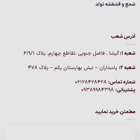
شمع و فشفشه تولد
آدرس شعب
شعبه 1:
گيشا ، فاضل جنوبی ،تقاطع چهارم، پلاک 619/1
شعبه 2:
پاسداران – نبش بهارستان یکم – پلاک ۴۷۸
شماره تماس:
02128428428
پشتیبانی:
09389984398
مطمئن خرید نمایید