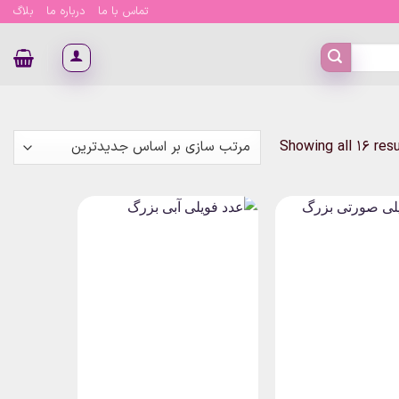
تماس با ما
درباره ما
بلاگ
Sorted
Showing all 16 res
by
latest