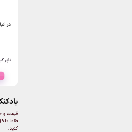
در انب
تاپر کی
بادکنک
قیمت و خر
فقط داخ
کنید.