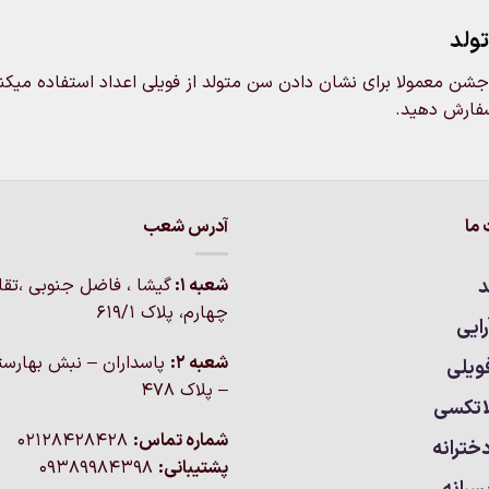
گزینه
ها
تولد
ها
ممکن
ممکن
است
جشن معمولا برای نشان دادن سن متولد از فویلی اعداد استفاده میکنند
است
در
فارش دهید.
در
صفحه
صفحه
محصول
محصول
انتخاب
انتخاب
شوند
شوند
ما
آدرس شعب
د
شعبه 1:
گيشا ، فاضل جنوبی ،تق
چهارم، پلاک 619/1
ایی
شعبه 2:
پاسداران – نبش بهارست
ویلی
– پلاک ۴۷۸
اتکسی
شماره تماس:
02128428428
خترانه
پشتیبانی:
09389984398