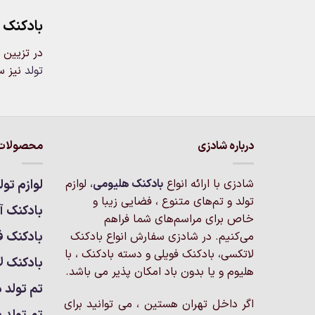
بادکنک 
در تزیین 
تولد
نیز س
درباره شادزی
محصولات 
شادزی با ارائه انواع
بادکنک‌ هلیومی
، لوازم
لوازم تول
تولد و تم‌های متنوع ، فضایی زیبا و
بادکنک آر
خاص برای مراسم‌های شما فراهم
بادکنک ف
می‌کنیم. در شادزی سفارش انواع بادکنک
لاتکسی، بادکنک فویلی و دسته بادکنک ، با
بادکنک ل
هلیوم و یا بدون باد امکان پذیر می باشد.
تم تولد د
اگر داخل تهران هستین ، می توانید برای