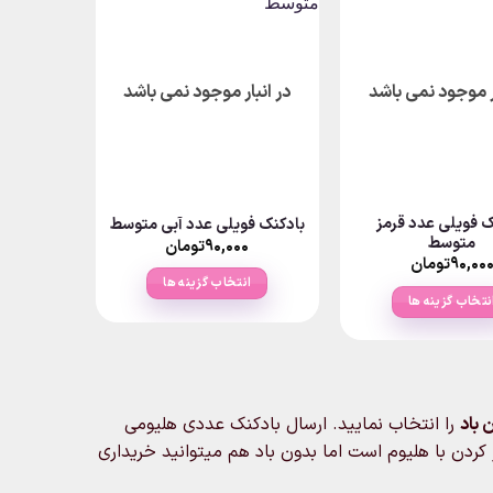
مختلفی
مختلفی
می
می
باشد.
باشد.
گزینه
گزینه
ار موجود نمی باشد
در انبار موجود نمی باشد
ها
ها
ممکن
ممکن
است
است
در
در
صفحه
صفحه
ک فویلی عدد قرمز
بادکنک فویلی عدد آبی متوسط
محصول
محصول
متوسط
۹۰,۰۰۰
تومان
۹۰,۰۰
تومان
انتخاب
انتخاب
انتخاب گزینه ها
شوند
شوند
نتخاب گزینه ها
این
این
محصول
محصول
دارای
دارای
انواع
انواع
مختلفی
 باد
را انتخاب نمایید. ارسال بادکنک عددی هلیومی
مختلفی
می
کردن با هلیوم است اما بدون باد هم میتوانید خریداری
می
باشد.
باشد.
گزینه