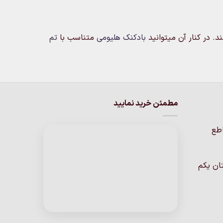
گزینه
ها
ها
ممکن
ممکن
است
. در کنار آن میتوانید
بادکنک هلیومی
متناسب با
تم
است
در
در
صفحه
صفحه
محصول
محصول
انتخاب
انتخاب
شوند
شوند
مطمئن خرید نمایید
اطع
ان یکم