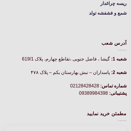
ریسه چراغدار
شمع و فشفشه تولد
آدرس شعب
شعبه 1:
گيشا ، فاضل جنوبی ،تقاطع چهارم، پلاک 619/1
شعبه 2:
پاسداران – نبش بهارستان یکم – پلاک ۴۷۸
شماره تماس:
02128428428
پشتیبانی:
09389984398
مطمئن خرید نمایید