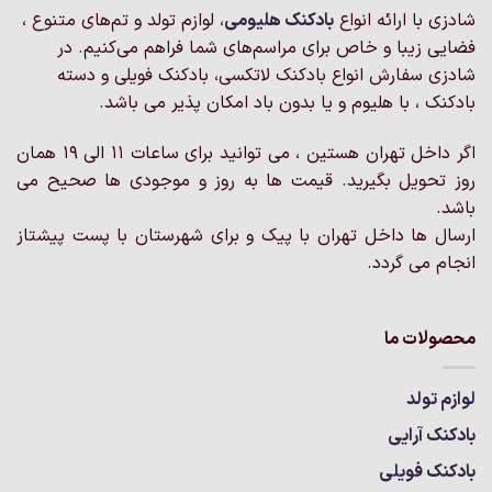
شادزی با ارائه انواع
بادکنک‌ هلیومی
، لوازم تولد و تم‌های متنوع ،
باشد.
باشد.
گزینه
گزینه
فضایی زیبا و خاص برای مراسم‌های شما فراهم می‌کنیم. در
ها
ها
شادزی سفارش انواع بادکنک لاتکسی، بادکنک فویلی و دسته
ممکن
ممکن
بادکنک ، با هلیوم و یا بدون باد امکان پذیر می باشد.
است
است
در
در
اگر داخل تهران هستین ، می توانید برای ساعات 11 الی 19 همان
صفحه
صفحه
روز تحویل بگیرید. قیمت ها به روز و موجودی ها صحیح می
محصول
محصول
انتخاب
انتخاب
باشد.
شوند
شوند
ارسال ها داخل تهران با پیک و برای شهرستان با پست پیشتاز
انجام می گردد.
محصولات ما
لوازم تولد
بادکنک آرایی
بادکنک فویلی