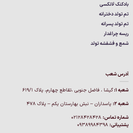
بادکنک لاتکسی
تم تولد دخترانه
تم تولد پسرانه
ریسه چراغدار
شمع و فشفشه تولد
آدرس شعب
شعبه 1:
گيشا ، فاضل جنوبی ،تقاطع چهارم، پلاک 619/1
شعبه 2:
پاسداران – نبش بهارستان یکم – پلاک ۴۷۸
شماره تماس:
02128428428
پشتیبانی:
09389984398