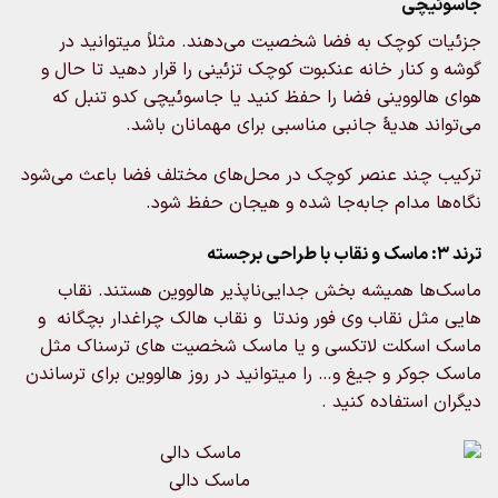
یچی
 کوچک به فضا شخصیت می‌دهند. مثلاً میتوانید در
کنار خانه عنکبوت کوچک تزئینی را قرار دهید تا حال و
الووینی فضا را حفظ کنید یا جاسوئیچی کدو تنبل که
ند هدیهٔ جانبی مناسبی برای مهمانان باشد.
چند عنصر کوچک در محل‌های مختلف فضا باعث می‌شود
ا مدام جابه‌جا شده و هیجان حفظ شود.
ا همیشه بخش جدایی‌ناپذیر هالووین هستند. نقاب
ثل نقاب وی فور وندتا و نقاب هالک چراغدار بچگانه و
سکلت لاتکسی و یا ماسک شخصیت های ترسناک مثل
وکر و جیغ و… را میتوانید در روز هالووین برای ترساندن
استفاده کنید .
ماسک دالی