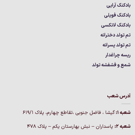
آرایی
 فویلی
 لاتکسی
 دخترانه
 پسرانه
راغدار
فشفشه تولد
شعب
گيشا ، فاضل جنوبی ،تقاطع چهارم، پلاک 619/1
پاسداران – نبش بهارستان یکم – پلاک ۴۷۸