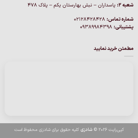
شعبه 2:
پاسداران – نبش بهارستان یکم – پلاک ۴۷۸
شماره تماس:
02128428428
پشتیبانی:
09389984398
مطمئن خرید نمایید
کپی‌رایت 2026 ©
شادزی
کلیه حقوق برای شادزی محفوظ است