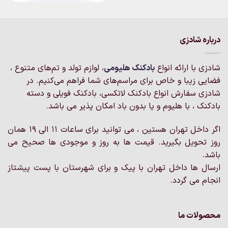
دارای
انواع
مختلفی
درباره شادزی
می
باشد.
گزینه
شادزی با ارائه انواع
بادکنک‌ هلیومی
، لوازم تولد و تم‌های متنوع ،
ها
فضایی زیبا و خاص برای مراسم‌های شما فراهم می‌کنیم. در
ممکن
شادزی سفارش انواع بادکنک لاتکسی، بادکنک فویلی و دسته
است
بادکنک ، با هلیوم و یا بدون باد امکان پذیر می باشد.
در
صفحه
محصول
اگر داخل تهران هستین ، می توانید برای ساعات 11 الی 19 همان
انتخاب
روز تحویل بگیرید. قیمت ها به روز و موجودی ها صحیح می
شوند
باشد.
ارسال ها داخل تهران با پیک و برای شهرستان با پست پیشتاز
انجام می گردد.
محصولات ما