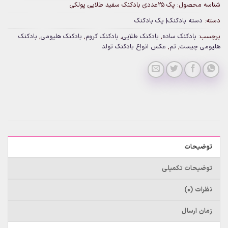
شناسه محصول:
پک 25عددی بادکنک سفید طلایی پولکی
دسته:
دسته بادکنک| پک بادکنک
برچسب:
بادکنک ساده
,
بادکنک طلایی
,
بادکنک کروم
,
بادکنک هلیومی
,
بادکنک
هلیومی چیست
,
تم
,
عکس انواع بادکنک تولد
توضیحات
توضیحات تکمیلی
نظرات (0)
زمان ارسال