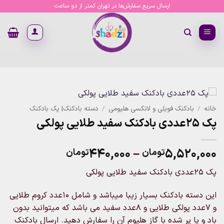
Ski
ارسال سریع سفارش‌ها در تهران کمتر از دو ساعت
t
conten
خانه
/
بادکنک فویلی و لاتکسی هلیومی
/
دسته بادکنک| پک بادکنک
پک 25عددی بادکنک سفید طلایی پولکی
Price
۴۴۰,۰۰۰
–
۵,۵۲۰,۰۰۰
تومان
تومان
range:
پک 25عددی بادکنک سفید طلایی پولکی
۴۴۰,۰۰۰توما
through
این دسته بادکنک بسیار زیبا میباشد و شامل 10عدد کروم طلایی
۵,۵۲۰,۰۰۰تومان
و 7عدد پولکی طلایی و 8عدد سفید می باشد که میتوانید بدون
باد و یا پر شده با گاز هلیوم آن را سفارش دهید. ارسال بادکنک