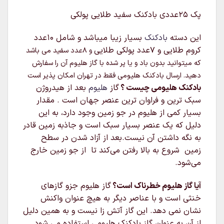
پک 25عددی بادکنک سفید طلایی پولکی
این دسته
بادکنک
بسیار زیبا میباشد و شامل 10عدد
کروم طلایی و 7عدد پولکی طلایی
و
8عدد سفید
می باشد
که میتوانید بدون باد و یا پر شده با گاز هلیوم آن را سفارش
دهید. ارسال بادکنک هلیومی فقط در تهران امکان پذیر است
بادکنک هلیومی چیست ؟
گاز
هلیوم
بعد از هیدروژن
سبک‌ ترین و فراوان‌ ترین عنصر جهان است . مقدار
بسیار کمی از هلیوم در جو زمین وجود دارد، به این
دلیل که یک عنصر بسیار سبک است و جاذبه زمین قادر
به نگه داشتن آن نیست.بعد از آزاد شدن در سطح
زمین شروع به بالا رفتن می‌کند تا از جو زمین خارج
می‌شود.
آیا گاز هلیوم خطرناک است؟
گاز هلیوم جزو گازهای
خنثی است و با عناصر دیگر به هیچ عنوان واکنش
نشان نمی دهد. این گاز آتش زا نیست و به همین دلیل
از آن به عنوان گاز بادکنک هلیومی استفاده می شود.