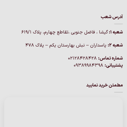
آدرس شعب
شعبه 1:
گيشا ، فاضل جنوبی ،تقاطع چهارم، پلاک 619/1
شعبه 2:
پاسداران – نبش بهارستان یکم – پلاک ۴۷۸
شماره تماس:
02128428428
پشتیبانی:
09389984398
مطمئن خرید نمایید