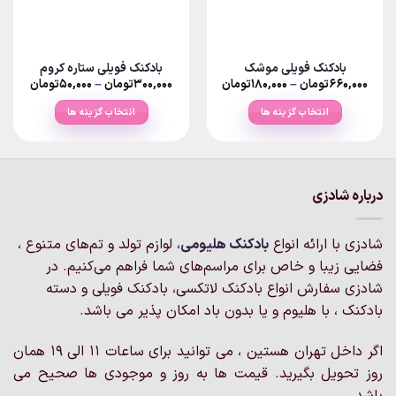
بادکنک فویلی موشک
بادکنک فویلی ستاره کروم
Price
Price
۶۶۰,۰۰۰
تومان
–
۱۸۰,۰۰۰
تومان
۳۰۰,۰۰۰
تومان
–
۵۰,۰۰۰
تومان
ange:
range:
۱۸۰,۰۰۰تومان
انتخاب گزینه ها
انتخاب گزینه ها
rough
through
۶۶۰,۰۰۰تومان
۳۰۰,۰۰۰توم
این
این
محصول
محصول
دارای
دارای
انواع
انواع
درباره شادزی
مختلفی
مختلفی
می
می
شادزی با ارائه انواع
بادکنک‌ هلیومی
، لوازم تولد و تم‌های متنوع ،
باشد.
باشد.
گزینه
گزینه
فضایی زیبا و خاص برای مراسم‌های شما فراهم می‌کنیم. در
ها
ها
شادزی سفارش انواع بادکنک لاتکسی، بادکنک فویلی و دسته
ممکن
ممکن
بادکنک ، با هلیوم و یا بدون باد امکان پذیر می باشد.
است
است
در
در
اگر داخل تهران هستین ، می توانید برای ساعات 11 الی 19 همان
صفحه
صفحه
روز تحویل بگیرید. قیمت ها به روز و موجودی ها صحیح می
محصول
محصول
انتخاب
انتخاب
باشد.