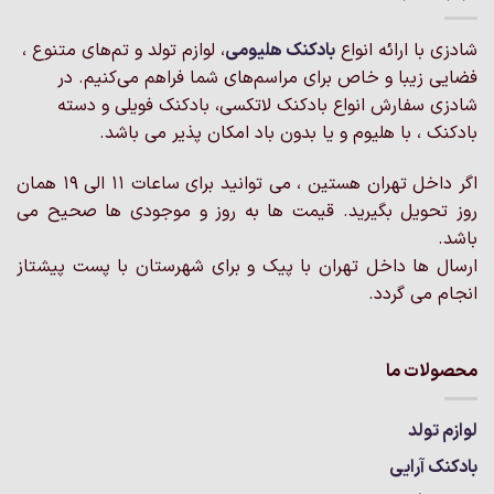
می
باشد.
شادزی با ارائه انواع
بادکنک‌ هلیومی
، لوازم تولد و تم‌های متنوع ،
گزینه
فضایی زیبا و خاص برای مراسم‌های شما فراهم می‌کنیم. در
ها
ممکن
شادزی سفارش انواع بادکنک لاتکسی، بادکنک فویلی و دسته
است
بادکنک ، با هلیوم و یا بدون باد امکان پذیر می باشد.
در
صفحه
اگر داخل تهران هستین ، می توانید برای ساعات 11 الی 19 همان
محصول
روز تحویل بگیرید. قیمت ها به روز و موجودی ها صحیح می
انتخاب
باشد.
شوند
ارسال ها داخل تهران با پیک و برای شهرستان با پست پیشتاز
انجام می گردد.
محصولات ما
لوازم تولد
بادکنک آرایی