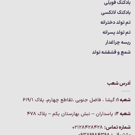
بادکنک فویلی
بادکنک لاتکسی
تم تولد دخترانه
تم تولد پسرانه
ریسه چراغدار
شمع و فشفشه تولد
آدرس شعب
شعبه 1:
گيشا ، فاضل جنوبی ،تقاطع چهارم، پلاک 619/1
شعبه 2:
پاسداران – نبش بهارستان یکم – پلاک ۴۷۸
شماره تماس:
02128428428