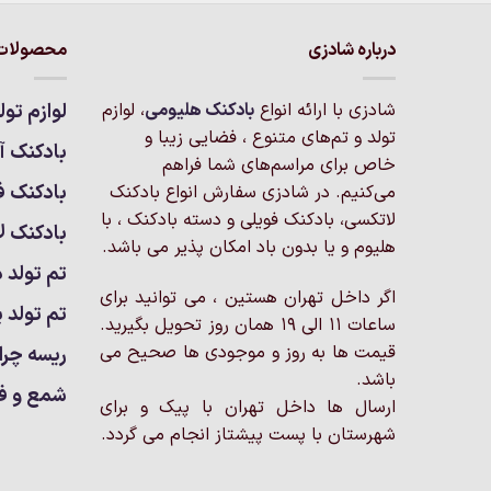
دارای
دارای
انواع
انواع
درباره شادزی
محصولات 
مختلفی
مختلفی
می
می
باشد.
باشد.
شادزی با ارائه انواع
بادکنک‌ هلیومی
، لوازم
لوازم تول
گزینه
گزینه
تولد و تم‌های متنوع ، فضایی زیبا و
بادکنک آر
ها
ها
خاص برای مراسم‌های شما فراهم
ممکن
ممکن
بادکنک ف
می‌کنیم. در شادزی سفارش انواع بادکنک
است
است
لاتکسی، بادکنک فویلی و دسته بادکنک ، با
بادکنک ل
در
در
هلیوم و یا بدون باد امکان پذیر می باشد.
صفحه
صفحه
تم تولد د
محصول
محصول
اگر داخل تهران هستین ، می توانید برای
انتخاب
انتخاب
تم تولد پ
ساعات 11 الی 19 همان روز تحویل بگیرید.
شوند
شوند
قیمت ها به روز و موجودی ها صحیح می
ریسه چرا
باشد.
شمع و ف
ارسال ها داخل تهران با پیک و برای
شهرستان با پست پیشتاز انجام می گردد.