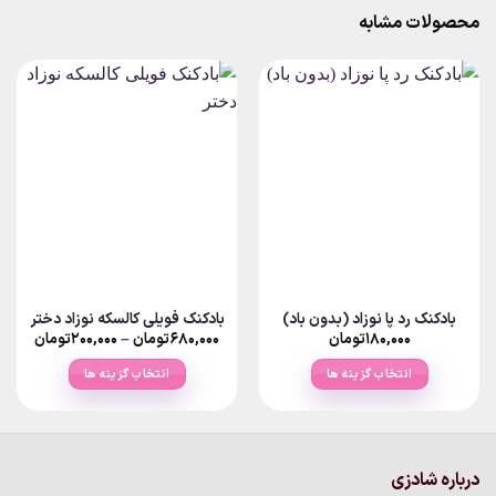
محصولات مشابه
بادکنک رد پا نوزاد (بدون باد)
بادکنک فویلی کالسکه نوزاد دختر
Price
۱۸۰,۰۰۰
تومان
۶۸۰,۰۰۰
تومان
–
۲۰۰,۰۰۰
تومان
ange:
انتخاب گزینه ها
انتخاب گزینه ها
rough
۶۸۰,۰۰۰تو
این
این
محصول
محصول
دارای
دارای
انواع
انواع
درباره شادزی
مختلفی
مختلفی