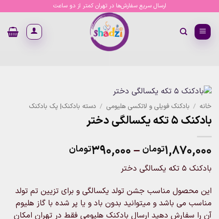
Ski
ارسال سریع سفارش‌ها در تهران کمتر از دو ساعت
t
conten
خانه
/
بادکنک فویلی و لاتکسی هلیومی
/
دسته بادکنک| پک بادکنک
بادکنک ۵ تکه یکسالگی دختر
Price
۳۹۰,۰۰۰
–
۱,۸۷۰,۰۰۰
تومان
تومان
range:
بادکنک ۵ تکه یکسالگی دختر
۳۹۰,۰۰۰تومان
through
این محصول مناسب جشن تولد یکسالگی و برای تزیین تم تولد
۱,۸۷۰,۰۰۰تومان
مناسب می باشد و میتوانید بدون باد و یا پر شده با گاز هلیوم
آن را سفارش دهید ارسال بادکنک هلیومی فقط در تهران امکان