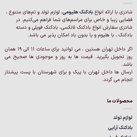
می
می
شادزی با ارائه انواع
بادکنک‌ هلیومی
، لوازم تولد و تم‌های متنوع ،
باشد.
باشد.
گزینه
گزینه
فضایی زیبا و خاص برای مراسم‌های شما فراهم می‌کنیم. در
ها
ها
شادزی سفارش انواع بادکنک لاتکسی، بادکنک فویلی و دسته
ممکن
ممکن
بادکنک ، با هلیوم و یا بدون باد امکان پذیر می باشد.
است
است
در
در
اگر داخل تهران هستین ، می توانید برای ساعات 11 الی 19 همان
صفحه
صفحه
روز تحویل بگیرید. قیمت ها به روز و موجودی ها صحیح می
محصول
محصول
انتخاب
انتخاب
باشد.
شوند
شوند
ارسال ها داخل تهران با پیک و برای شهرستان با پست پیشتاز
انجام می گردد.
محصولات ما
لوازم تولد
بادکنک آرایی