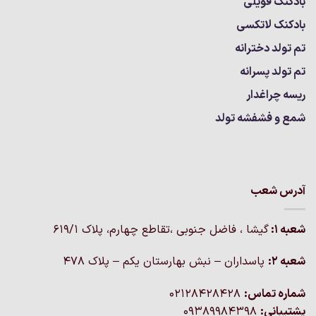
بادکنک فویلی
بادکنک لاتکسی
تم تولد دخترانه
تم تولد پسرانه
ریسه چراغدار
شمع و فشفشه تولد
آدرس شعب
شعبه 1:
گيشا ، فاضل جنوبی ،تقاطع چهارم، پلاک 619/1
شعبه 2:
پاسداران – نبش بهارستان یکم – پلاک ۴۷۸
شماره تماس:
02128428428
پشتیبانی:
09389984398