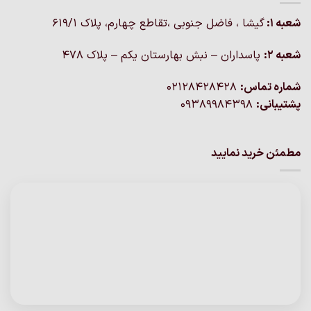
شعبه 1:
گيشا ، فاضل جنوبی ،تقاطع چهارم، پلاک 619/1
شعبه 2:
پاسداران – نبش بهارستان یکم – پلاک ۴۷۸
شماره تماس:
02128428428
پشتیبانی:
09389984398
مطمئن خرید نمایید