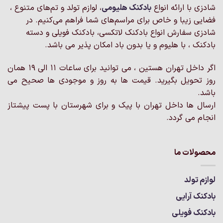
شادزی با ارائه انواع
بادکنک‌ هلیومی
، لوازم تولد و تم‌های متنوع ،
باشد.
باشد.
گزینه
گزینه
فضایی زیبا و خاص برای مراسم‌های شما فراهم می‌کنیم. در
ها
ها
شادزی سفارش انواع بادکنک لاتکسی، بادکنک فویلی و دسته
ممکن
ممکن
بادکنک ، با هلیوم و یا بدون باد امکان پذیر می باشد.
است
است
در
در
اگر داخل تهران هستین ، می توانید برای ساعات 11 الی 19 همان
صفحه
صفحه
روز تحویل بگیرید. قیمت ها به روز و موجودی ها صحیح می
محصول
محصول
انتخاب
انتخاب
باشد.
شوند
شوند
ارسال ها داخل تهران با پیک و برای شهرستان با پست پیشتاز
انجام می گردد.
محصولات ما
لوازم تولد
بادکنک آرایی
بادکنک فویلی