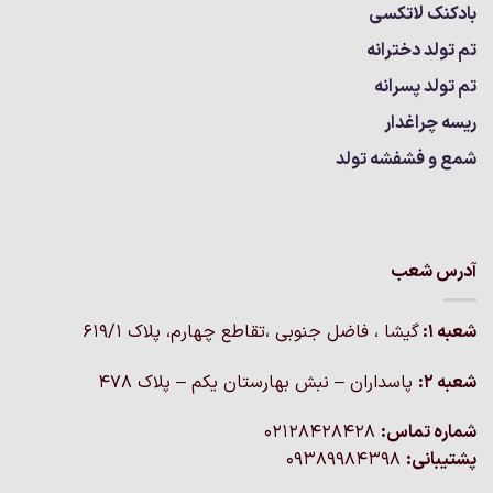
بادکنک لاتکسی
تم تولد دخترانه
تم تولد پسرانه
ریسه چراغدار
شمع و فشفشه تولد
آدرس شعب
شعبه 1:
گيشا ، فاضل جنوبی ،تقاطع چهارم، پلاک 619/1
شعبه 2:
پاسداران – نبش بهارستان یکم – پلاک ۴۷۸
شماره تماس:
02128428428
پشتیبانی:
09389984398