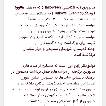
هالووین
(به انگلیسی:
Halloween
) که مخفف
هالووز
ایونینگ
(Hallows’ Evening) به معنای عصر قدیسان
است، جشنی است که در ۳۱ اکتبر و در شامگاه
مراسم عید مقدسان که یکی از آیین‌های مسیحیت
غربی است، برگزار می‌شود. هالووین روز اول
مراسم
سه‌روزه
آلهالوتاید
استکه مناسبتی در تقویم
کلیسا برای بزرگداشت یاد درگذشتگان، از
جمله قدیسان، شهیدان مسیحی و دیگر مؤمنان
درگذشته است.
توافق‌نظر رایج این است که بسیاری از سنت‌های
هالووین برگرفته از مراسم‌های فصل برداشت محصول در
فرهنگ باستانی سلت‌ها، به خصوص جشن سوون،
است؛ این مراسم‌ها احتمالاً ریشه پاگانی داشته‌اند و
سوون بعد از مسیحی‌سازی در قرون اولیه مسیحیت به
شکل هالووین درآمده‌است.گروهی دیگر معتقدند
هالووین از آغاز تعطیلاتی مسیحی بوده‌است و