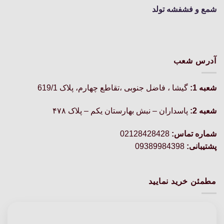
شمع و فشفشه تولد
آدرس شعب
شعبه 1:
گيشا ، فاضل جنوبی ،تقاطع چهارم، پلاک 619/1
شعبه 2:
پاسداران – نبش بهارستان یکم – پلاک ۴۷۸
شماره تماس:
02128428428
پشتیبانی:
09389984398
مطمئن خرید نمایید