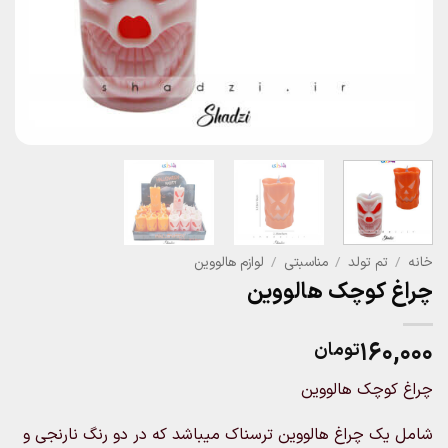
خانه
/
تم تولد
/
مناسبتی
/
لوازم هالووین
چراغ کوچک هالووین
۱۶۰,۰۰۰
تومان
چراغ کوچک هالووین
شامل یک چراغ هالووین ترسناک میباشد که در دو رنگ نارنجی و