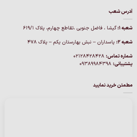
آدرس شعب
شعبه 1:
گيشا ، فاضل جنوبی ،تقاطع چهارم، پلاک 619/1
شعبه 2:
پاسداران – نبش بهارستان یکم – پلاک ۴۷۸
شماره تماس:
02128428428
پشتیبانی:
09389984398
مطمئن خرید نمایید