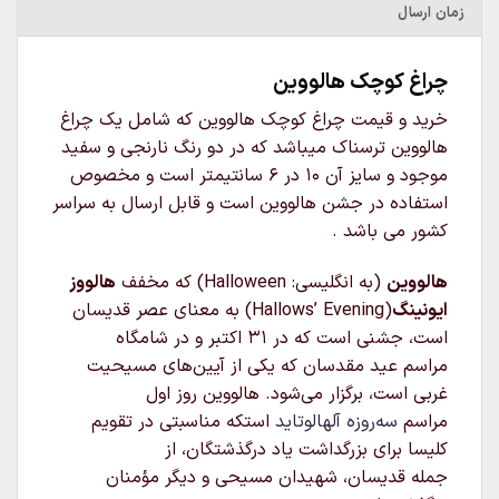
زمان ارسال
چراغ کوچک هالووین
خرید و قیمت چراغ کوچک هالووین که شامل یک چراغ
هالووین ترسناک میباشد که در دو رنگ نارنجی و سفید
موجود و سایز آن 10 در 6 سانتیمتر است و مخصوص
استفاده در جشن هالووین است و قابل ارسال به سراسر
کشور می باشد .
هالووین
(به انگلیسی:
Halloween
) که مخفف
هالووز
ایونینگ
(Hallows’ Evening) به معنای عصر قدیسان
است، جشنی است که در ۳۱ اکتبر و در شامگاه
مراسم عید مقدسان که یکی از آیین‌های مسیحیت
غربی است، برگزار می‌شود. هالووین روز اول
مراسم
سه‌روزه
آلهالوتاید
استکه مناسبتی در تقویم
کلیسا برای بزرگداشت یاد درگذشتگان، از
جمله قدیسان، شهیدان مسیحی و دیگر مؤمنان