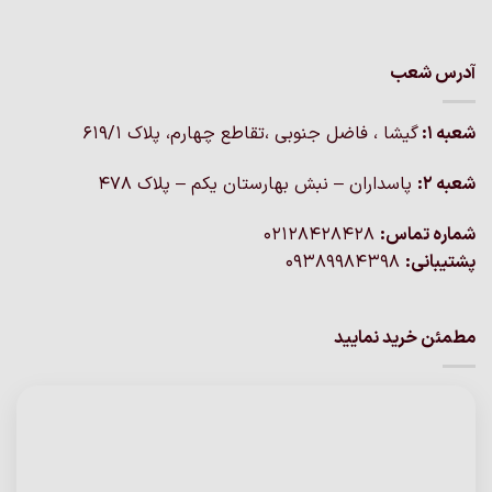
آدرس شعب
شعبه 1:
گيشا ، فاضل جنوبی ،تقاطع چهارم، پلاک 619/1
شعبه 2:
پاسداران – نبش بهارستان یکم – پلاک ۴۷۸
شماره تماس:
02128428428
پشتیبانی:
09389984398
مطمئن خرید نمایید