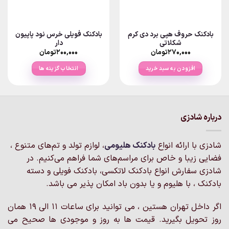
بادکنک حروف هپی برد دی کرم
بادکنک فویلی خرس نود پاپیون
شکلاتی
دار
۲۷۰,۰۰۰
تومان
۲۰۰,۰۰۰
تومان
افزودن به سبد خرید
انتخاب گزینه ها
این
محصول
دارای
انواع
درباره شادزی
مختلفی
می
شادزی با ارائه انواع
بادکنک‌ هلیومی
، لوازم تولد و تم‌های متنوع ،
باشد.
گزینه
فضایی زیبا و خاص برای مراسم‌های شما فراهم می‌کنیم. در
ها
شادزی سفارش انواع بادکنک لاتکسی، بادکنک فویلی و دسته
ممکن
بادکنک ، با هلیوم و یا بدون باد امکان پذیر می باشد.
است
در
اگر داخل تهران هستین ، می توانید برای ساعات 11 الی 19 همان
صفحه
روز تحویل بگیرید. قیمت ها به روز و موجودی ها صحیح می
محصول