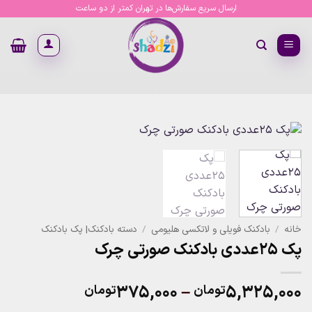
Ski
ارسال سریع سفارش‌ها در تهران کمتر از دو ساعت
t
conten
خانه
/
بادکنک فویلی و لاتکسی هلیومی
/
دسته بادکنک| پک بادکنک
پک 25عددی بادکنک صورتی چرک
Price
۳۷۵,۰۰۰
–
۵,۳۲۵,۰۰۰
تومان
تومان
range: