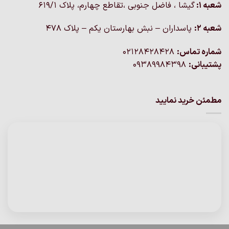
شعبه 1:
گيشا ، فاضل جنوبی ،تقاطع چهارم، پلاک 619/1
شعبه 2:
پاسداران – نبش بهارستان یکم – پلاک ۴۷۸
شماره تماس:
02128428428
پشتیبانی:
09389984398
مطمئن خرید نمایید