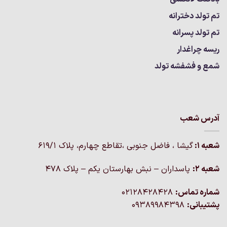
تم تولد دخترانه
تم تولد پسرانه
ریسه چراغدار
شمع و فشفشه تولد
آدرس شعب
شعبه 1:
گيشا ، فاضل جنوبی ،تقاطع چهارم، پلاک 619/1
شعبه 2:
پاسداران – نبش بهارستان یکم – پلاک ۴۷۸
شماره تماس:
02128428428
پشتیبانی:
09389984398