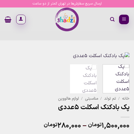
Ski
ارسال سریع سفارش‌ها در تهران کمتر از دو ساعت
t
conten
خانه
/
تم تولد
/
مناسبتی
/
لوازم هالووین
پک بادکنک اسکلت 5عددی
Price
۲۸۰,۰۰۰
–
۱,۵۰۰,۰۰۰
تومان
تومان
range: