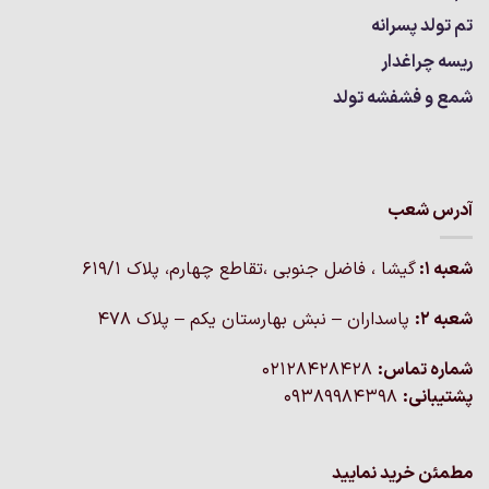
تم تولد پسرانه
ریسه چراغدار
شمع و فشفشه تولد
آدرس شعب
شعبه 1:
گيشا ، فاضل جنوبی ،تقاطع چهارم، پلاک 619/1
شعبه 2:
پاسداران – نبش بهارستان یکم – پلاک ۴۷۸
شماره تماس:
02128428428
پشتیبانی:
09389984398
مطمئن خرید نمایید