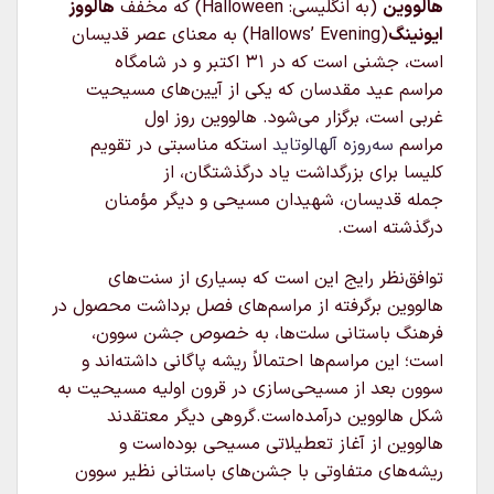
هالووین
(به انگلیسی:
Halloween
) که مخفف
هالووز
ایونینگ
(Hallows’ Evening) به معنای عصر قدیسان
است، جشنی است که در ۳۱ اکتبر و در شامگاه
مراسم عید مقدسان که یکی از آیین‌های مسیحیت
غربی است، برگزار می‌شود. هالووین روز اول
مراسم
سه‌روزه
آلهالوتاید
استکه مناسبتی در تقویم
کلیسا برای بزرگداشت یاد درگذشتگان، از
جمله قدیسان، شهیدان مسیحی و دیگر مؤمنان
درگذشته است.
توافق‌نظر رایج این است که بسیاری از سنت‌های
هالووین برگرفته از مراسم‌های فصل برداشت محصول در
فرهنگ باستانی سلت‌ها، به خصوص جشن سوون،
است؛ این مراسم‌ها احتمالاً ریشه پاگانی داشته‌اند و
سوون بعد از مسیحی‌سازی در قرون اولیه مسیحیت به
شکل هالووین درآمده‌است.گروهی دیگر معتقدند
هالووین از آغاز تعطیلاتی مسیحی بوده‌است و
ریشه‌های متفاوتی با جشن‌های باستانی نظیر سوون