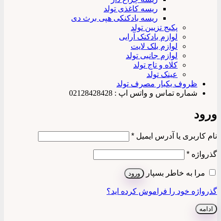
ریسه کاغذی تولد
ریسه بادکنکی هپی برث دی
پکیج تزیین تولد
لوازم بادکنک آرایی
لوازم بلک لایت
لوازم جانبی تولد
کلاه و تاج تولد
عینک تولد
ظروف یکبار مصرف تولد
شماره تماس و واتس اپ : 02128428428
ورود
الزامی
نام کاربری یا آدرس ایمیل
*
الزامی
گذرواژه
*
مرا به خاطر بسپار
ورود
گذرواژه خود را فراموش کرده اید؟
ادامه