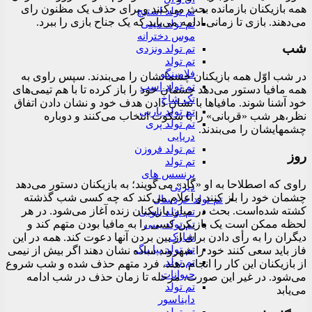
همه بازیکنان بازمانده بحث می‌کنند و برای حذف یک مظنون رای
تم تولد استیچ
می‌دهند. بازی تا زمانی ادامه می‌یابد که یک جناح بازی را ببرد.
تم تولد مینی
موس دخترانه
شب
تم تولد ونزدی
تم تولد
فلامینگو
در شب اوّل همه بازیکنان چشمانشان را می‌بندند. سپس راوی به
تم تولد اسب
همه مافیا دستور می‌دهد چشمان خود را باز کرده تا با هم تیمی‌های
تک شاخ
خود آشنا شوند. مافیاها با نشان دادن هدف خود و نشان دادن اتفاق
تم تولد باربی
نظر،هر شب «قربانی» را با سکوت انتخاب می‌کنند و دوباره
تم تولد پری
چشمهایشان را می‌بندند.
دریایی
تم تولد فروزن
روز
تم تولد
پرنسس های
راوی که اصطلاحا به او «گاد» می‌گویند؛ به بازیکنان دستور می‌دهد
دیزنی
چشمان خود را باز کنند و اعلام می‌کند که چه کسی شب گذشته
تم تولد خردسال
کشته شده‌است. بحث در میان بازیکنان زنده آغاز می‌شود. در هر
تم تولد بلویی
لحظه ممکن است یک بازیکن کسی را به مافیا بودن متهم کند و
تم تولد بیبی
دیگران را به رأی دادن برای از بین بردن آنها دعوت کند. همه در این
شارک
تم تولد پپا پیگ
فاز باید سعی کنند خود را شهروند ساده نشان دهند اگر بیش از نیمی
تم تولد
از بازیکنان این کار را انجام دهند، فرد متهم حذف شده و شب شروع
حیوانات
می‌شود. در غیر این صورت، مرحله تا زمان حذف در شب ادامه
تم تولد
می‌یابد
دایناسور