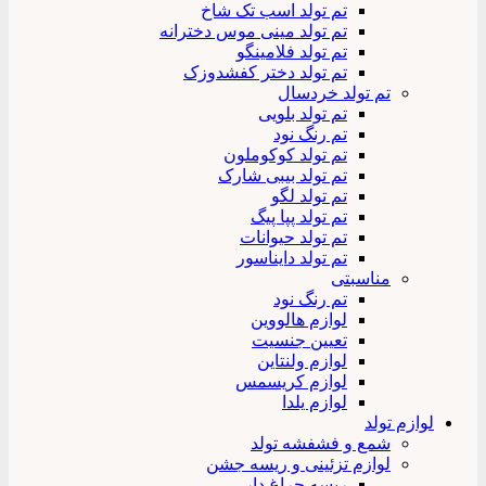
تم تولد اسب تک شاخ
تم تولد مینی موس دخترانه
تم تولد فلامینگو
تم تولد دختر کفشدوزک
تم تولد خردسال
تم تولد بلویی
تم رنگ نود
تم تولد کوکوملون
تم تولد بیبی شارک
تم تولد لگو
تم تولد پپا پیگ
تم تولد حیوانات
تم تولد دایناسور
مناسبتی
تم رنگ نود
لوازم هالووین
تعیین جنسیت
لوازم ولنتاین
لوازم کریسمس
لوازم یلدا
لوازم تولد
شمع و فشفشه تولد
لوازم تزئینی و ریسه جشن
ریسه چراغ دار