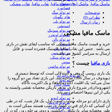
تم تولد
ماسک مافیا
,
ماشک ایفای نقش مافیا
,
نقاب مافیا
,
نقاب مشکی
فضانورد
تم تولد سگ
توضیحات
های نگهبان
نظرات (0)
تم تولد پلی
زمان ارسال
استیشن
تم تولد سونیک
ماسک مافیا مشکی
تم تولد اونجرز
تم تولد بالن
خرید و قیمت ماسک مافیا مشکی که مناسب ایفای نقش در بازی
تم تولد
اسپایدرمن
می باشد . جنس این نقاب مافیا پلاستیک فشرده است و قابل
تم تولد بتمن
ارسال به سراسر کشور می باشد .
تم تولد میکی
موس
بازی مافیا
چیست ؟
تم تولد ماشین
ها
یک بازی روسی گروهی و استدلالی است که توسط دیمیتری
تم تولد دخترانه
دیویدوف در سال 1986 ساخته شد. این بازی تضاد بین دو گروه را
تم تولد
مدل می‌کند: یک اقلیت آگاه (مافیاها) و یک اکثریت ناآگاه
شکارچیان
(شهروندان)در شروع بازی، به هر بازیکن مخفیانه نقشی وابسته به
شیاطین
یکی از این تیم‌ها اختصاص می‌یابد.
کیپاپ
تم تولد لبوبو
بازی دارای دو مرحله متناوب است: اول، یک فاز شب، که در طی
تم تولد کرومی
آن کسانی که دارای قدرت کشتار در شب هستند ممکن است به
تم تولد LOL –
طور مخفیانه سایر بازیکنان را بکشند، و دوم، مرحله روز، که در آن
ال و ال