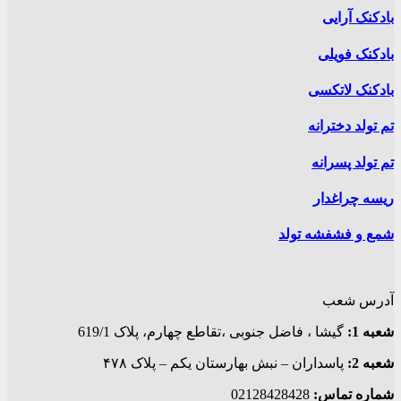
بادکنک آرایی
بادکنک فویلی
بادکنک لاتکسی
تم تولد دخترانه
تم تولد پسرانه
ریسه چراغدار
شمع و فشفشه تولد
آدرس شعب
شعبه 1:
گيشا ، فاضل جنوبی ،تقاطع چهارم، پلاک 619/1
شعبه 2:
پاسداران – نبش بهارستان یکم – پلاک ۴۷۸
شماره تماس:
02128428428