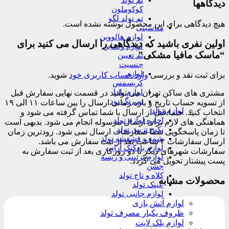
تم تولد
دیدگاهها
کوکوملون
تم تولد لگو
هیچ دیدگاهی برای این محصول نوشته نشده است.
مناسبتی
لوازم هالووین
اولین نفری باشید که دیدگاهی را ارسال می کنید برای
لوازم ولنتاین
“ماسک مافیا مشکی”
تم تعیین
جنسیت
لوازم
برای ثبت نقد و بررسی
وارد حساب کاربری خود
شوید.
کریسمس
لوازم یلدا
مشتری های ساکن تهران می توانید در قسمت نهایی سفارش قبل
تم رنگ نود
از تسویه حساب تاریخ و بازه زمانی ارسال را بین ساعات ۱۱ الی ۱۹
لوازم تولد
انتخاب کنید. حتما قبل از ارسال با شما تماس گرفته می شود و
اجاره لوازم تولد
هماهنگی های لازم برای ارسال مرسوله انجام می شود. بدیهی است
پکیج تزیین تولد
تا زمان پاسخگویی شما سفارشات ارسال نمی شود. زودترین زمان
شمع و فشفشه تولد
ارسال سفارشات ۲ ساعت بعد از ثبت سفارش می باشد.
لوازم بادکنک آرایی
سفارشات شهرهای دیگر تا دو روزکاری بعد از ثبت سفارش به
لوازم تزئینی و ریسه
پست پیشتاز تحویل می گردد.
جشن
کلاه و تاج تولد
محصولات مشابه
عینک تولد
لوازم جانبی تولد
لوازم آتش بازی
ظروف یکبار مصرف تولد
لوازم بلک لایت