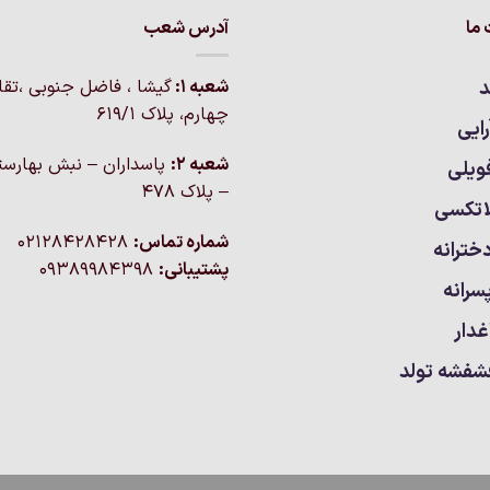
ما
آدرس شعب
د
شعبه 1:
گيشا ، فاضل جنوبی ،تق
چهارم، پلاک 619/1
ایی
شعبه 2:
پاسداران – نبش بهارست
ویلی
– پلاک ۴۷۸
اتکسی
شماره تماس:
02128428428
خترانه
پشتیبانی:
09389984398
سرانه
غدار
شفشه تولد