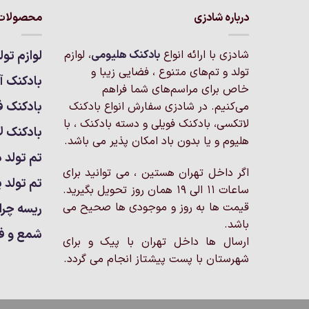
درباره شادزی
محصولات 
شادزی با ارائه انواع
بادکنک‌ هلیومی
، لوازم
لوازم تول
تولد و تم‌های متنوع ، فضایی زیبا و
بادکنک آر
خاص برای مراسم‌های شما فراهم
بادکنک ف
می‌کنیم. در شادزی سفارش انواع بادکنک
لاتکسی، بادکنک فویلی و دسته بادکنک ، با
بادکنک ل
هلیوم و یا بدون باد امکان پذیر می باشد.
تم تولد د
اگر داخل تهران هستین ، می توانید برای
تم تولد پ
ساعات 11 الی 19 همان روز تحویل بگیرید.
قیمت ها به روز و موجودی ها صحیح می
ریسه چرا
باشد.
شمع و ف
ارسال ها داخل تهران با پیک و برای
شهرستان با پست پیشتاز انجام می گردد.