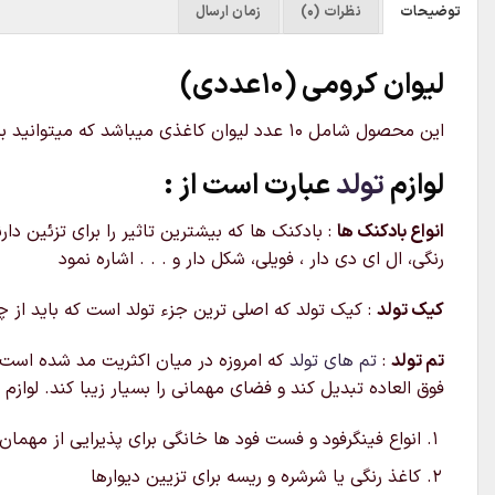
توضیحات
نظرات (0)
زمان ارسال
لیوان کرومی (10عددی)
این محصول شامل 10 عدد لیوان کاغذی میباشد که میتوانید برای سرو انواع نوشیدنی از آن استفاده کنید. لیوان تم کرومی قابل ارسال به سراسر کشور میباشد
لوازم
تولد
عبارت است از :
انواع بادکنک ها
: بادکنک ها که بیشترین تاثیر را برای تزئین دا
رنگی، ال ای دی دار ، فویلی، شکل دار و . . . اشاره نمود
کیک تولد
: کیک تولد که اصلی ترین جزء تولد است که باید از چ
تم تولد
:
تم های تولد
که امروزه در میان اکثریت مد شده است از
فوق العاده تبدیل کند و فضای مهمانی را بسیار زیبا کند. لوازم
انواع فینگرفود و فست فود ها خانگی برای پذیرایی از مهمان
کاغذ رنگی یا شرشره و ریسه برای تزیین دیوارها