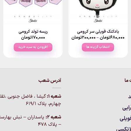
بادکنک فویلی سر کرومی
ریسه تولد کرومی
Price
۶۸۰,۰۰۰
تومان
–
۲۰۰,۰۰۰
تومان
۱۷۰,۰۰۰
تومان
range:
۲۰۰,۰۰۰تومان
انتخاب گزینه ها
افزودن به سبد خرید
through
۶۸۰,۰۰۰تومان
این
محصول
دارای
انواع
ما
آدرس شعب
مختلفی
می
باشد.
د
شعبه 1:
گيشا ، فاضل جنوبی ،تق
گزینه
چهارم، پلاک 619/1
ایی
ها
ممکن
شعبه 2:
پاسداران – نبش بهارست
ویلی
است
– پلاک ۴۷۸
اتکسی
در