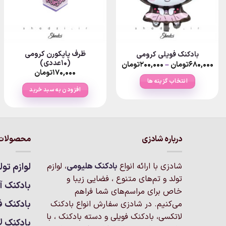
ظرف پاپکورن کرومی
بادکنک فویلی کرومی
(10عددی)
Price
Pr
۶۸۰,۰۰۰
تومان
–
۲۰۰,۰۰۰
تومان
range:
ran
۱۷۰,۰۰۰
تومان
۸۰,۰۰۰تومان
۲۰۰,۰۰۰تومان
انتخاب گزینه ها
through
thro
افزودن به سبد خرید
۱تومان
۶۸۰,۰۰۰تومان
این
محصول
دارای
انواع
درباره شادزی
محصولات 
مختلفی
می
باشد.
شادزی با ارائه انواع
بادکنک‌ هلیومی
، لوازم
لوازم تول
گزینه
تولد و تم‌های متنوع ، فضایی زیبا و
بادکنک آر
ها
خاص برای مراسم‌های شما فراهم
ممکن
بادکنک ف
می‌کنیم. در شادزی سفارش انواع بادکنک
است
لاتکسی، بادکنک فویلی و دسته بادکنک ، با
بادکنک ل
در