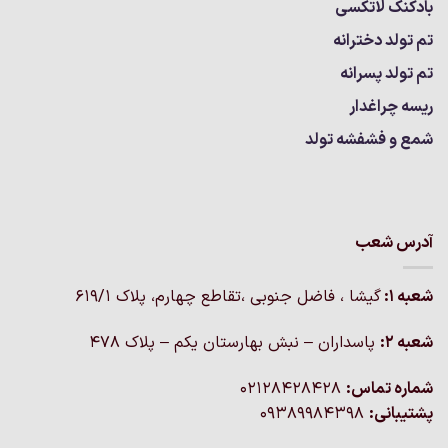
بادکنک لاتکسی
تم تولد دخترانه
تم تولد پسرانه
ریسه چراغدار
شمع و فشفشه تولد
آدرس شعب
شعبه 1:
گيشا ، فاضل جنوبی ،تقاطع چهارم، پلاک 619/1
شعبه 2:
پاسداران – نبش بهارستان یکم – پلاک ۴۷۸
شماره تماس:
02128428428
پشتیبانی:
09389984398