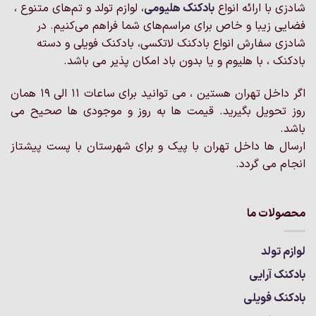
شادزی با ارائه انواع
بادکنک‌ هلیومی
، لوازم تولد و تم‌های متنوع ،
باشد.
گزینه
فضایی زیبا و خاص برای مراسم‌های شما فراهم می‌کنیم. در
ها
شادزی سفارش انواع بادکنک لاتکسی، بادکنک فویلی و دسته
ممکن
بادکنک ، با هلیوم و یا بدون باد امکان پذیر می باشد.
است
در
اگر داخل تهران هستین ، می توانید برای ساعات 11 الی 19 همان
صفحه
روز تحویل بگیرید. قیمت ها به روز و موجودی ها صحیح می
محصول
انتخاب
باشد.
شوند
ارسال ها داخل تهران با پیک و برای شهرستان با پست پیشتاز
انجام می گردد.
محصولات ما
لوازم تولد
بادکنک آرایی
بادکنک فویلی