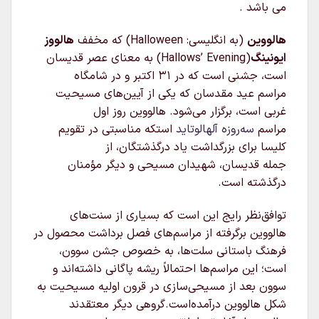
می باشد .
هالووین
(به انگلیسی:
Halloween
) که مخفف
هالووز
ایونینگ
(Hallows’ Evening) به معنای عصر قدیسان
است، جشنی است که در ۳۱ اکتبر و در شامگاه
مراسم عید مقدسان که یکی از آیین‌های مسیحیت
غربی است، برگزار می‌شود. هالووین روز اول
مراسم
سه‌روزه
آلهالوتاید
استکه مناسبتی در تقویم
کلیسا برای بزرگداشت یاد درگذشتگان، از
جمله قدیسان، شهیدان مسیحی و دیگر مؤمنان
درگذشته است.
توافق‌نظر رایج این است که بسیاری از سنت‌های
هالووین برگرفته از مراسم‌های فصل برداشت محصول در
فرهنگ باستانی سلت‌ها، به خصوص جشن سوون،
است؛ این مراسم‌ها احتمالاً ریشه پاگانی داشته‌اند و
سوون بعد از مسیحی‌سازی در قرون اولیه مسیحیت به
شکل هالووین درآمده‌است.گروهی دیگر معتقدند