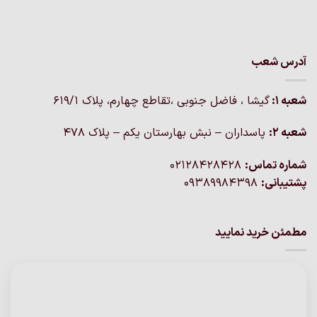
آدرس شعب
شعبه 1:
گيشا ، فاضل جنوبی ،تقاطع چهارم، پلاک 619/1
شعبه 2:
پاسداران – نبش بهارستان یکم – پلاک ۴۷۸
شماره تماس:
02128428428
پشتیبانی:
09389984398
مطمئن خرید نمایید