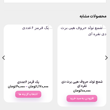
محصولات مشابه
شمع تولد حروف هپی برث دی
پک قرمز ۶عددی
نقره ای
Price
۱,۱۷۰,۰۰۰
تومان
–
۶۰,۰۰۰
تومان
ange:
۱۰۰,۰۰۰
تومان
انتخاب گزینه ها
rough
افزودن به سبد خرید
۱,۱۷۰,۰۰۰ت
این
محصول