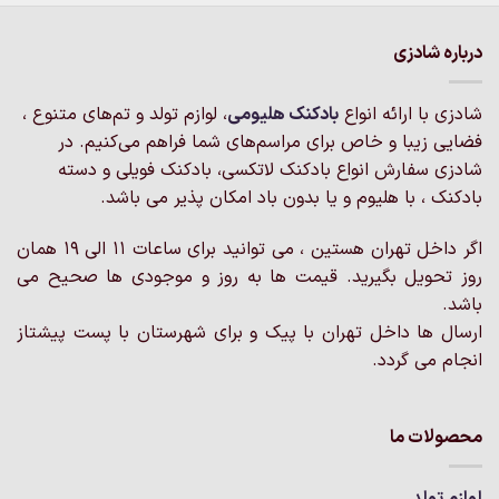
دارای
انواع
مختلفی
درباره شادزی
می
باشد.
شادزی با ارائه انواع
بادکنک‌ هلیومی
، لوازم تولد و تم‌های متنوع ،
گزینه
فضایی زیبا و خاص برای مراسم‌های شما فراهم می‌کنیم. در
ها
ممکن
شادزی سفارش انواع بادکنک لاتکسی، بادکنک فویلی و دسته
است
بادکنک ، با هلیوم و یا بدون باد امکان پذیر می باشد.
در
صفحه
اگر داخل تهران هستین ، می توانید برای ساعات 11 الی 19 همان
محصول
روز تحویل بگیرید. قیمت ها به روز و موجودی ها صحیح می
انتخاب
باشد.
شوند
ارسال ها داخل تهران با پیک و برای شهرستان با پست پیشتاز
انجام می گردد.
محصولات ما
لوازم تولد