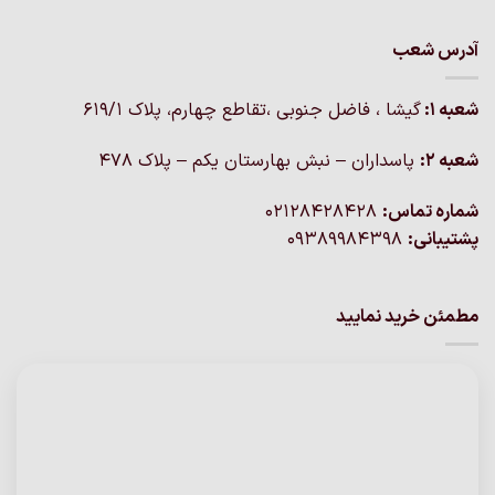
آدرس شعب
شعبه 1:
گيشا ، فاضل جنوبی ،تقاطع چهارم، پلاک 619/1
شعبه 2:
پاسداران – نبش بهارستان یکم – پلاک ۴۷۸
شماره تماس:
02128428428
پشتیبانی:
09389984398
مطمئن خرید نمایید