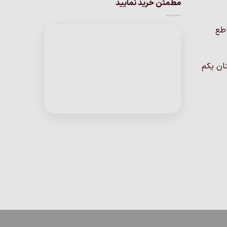
مطمئن خرید نمایید
مختلفی
می
باشد.
اطع
گزینه
ها
ممکن
ان یکم
است
در
صفحه
محصول
انتخاب
شوند