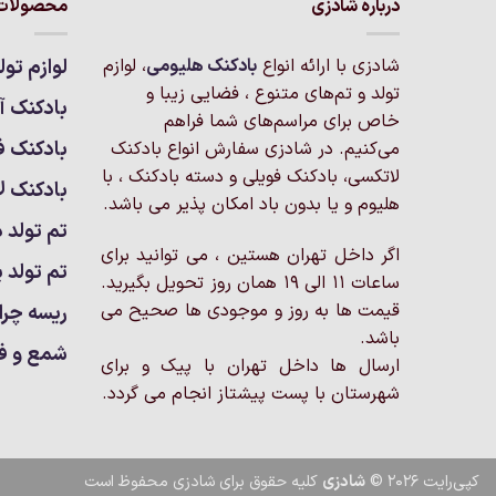
درباره شادزی
محصولات 
شادزی با ارائه انواع
بادکنک‌ هلیومی
، لوازم
لوازم تول
تولد و تم‌های متنوع ، فضایی زیبا و
بادکنک آر
خاص برای مراسم‌های شما فراهم
بادکنک ف
می‌کنیم. در شادزی سفارش انواع بادکنک
لاتکسی، بادکنک فویلی و دسته بادکنک ، با
بادکنک ل
هلیوم و یا بدون باد امکان پذیر می باشد.
تم تولد د
اگر داخل تهران هستین ، می توانید برای
تم تولد پ
ساعات 11 الی 19 همان روز تحویل بگیرید.
قیمت ها به روز و موجودی ها صحیح می
ریسه چرا
باشد.
شمع و ف
ارسال ها داخل تهران با پیک و برای
شهرستان با پست پیشتاز انجام می گردد.
کپی‌رایت 2026 ©
شادزی
کلیه حقوق برای شادزی محفوظ است