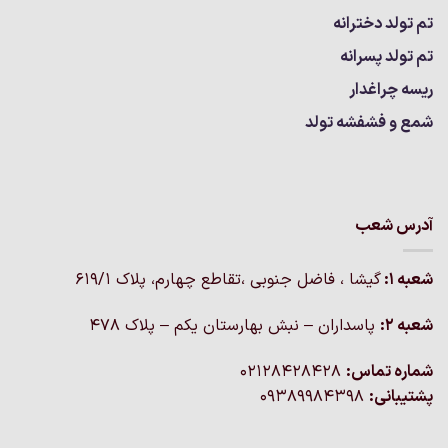
تم تولد دخترانه
تم تولد پسرانه
ریسه چراغدار
شمع و فشفشه تولد
آدرس شعب
شعبه 1:
گيشا ، فاضل جنوبی ،تقاطع چهارم، پلاک 619/1
شعبه 2:
پاسداران – نبش بهارستان یکم – پلاک ۴۷۸
شماره تماس:
02128428428
پشتیبانی:
09389984398