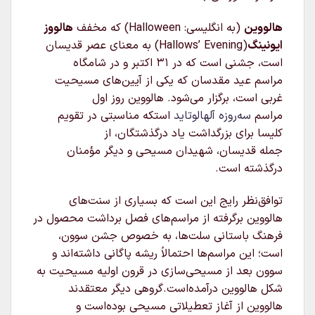
هالووین
(به انگلیسی:
Halloween
) که مخفف
هالووز
ایونینگ
(Hallows’ Evening) به معنای عصر قدیسان
است، جشنی است که در ۳۱ اکتبر و در شامگاه
مراسم عید مقدسان که یکی از آیین‌های مسیحیت
غربی است، برگزار می‌شود. هالووین روز اول
مراسم
سه‌روزه
آلهالوتاید
استکه مناسبتی در تقویم
کلیسا برای بزرگداشت یاد درگذشتگان، از
جمله قدیسان، شهیدان مسیحی و دیگر مؤمنان
درگذشته است.
توافق‌نظر رایج این است که بسیاری از سنت‌های
هالووین برگرفته از مراسم‌های فصل برداشت محصول در
فرهنگ باستانی سلت‌ها، به خصوص جشن سوون،
است؛ این مراسم‌ها احتمالاً ریشه پاگانی داشته‌اند و
سوون بعد از مسیحی‌سازی در قرون اولیه مسیحیت به
شکل هالووین درآمده‌است.گروهی دیگر معتقدند
هالووین از آغاز تعطیلاتی مسیحی بوده‌است و