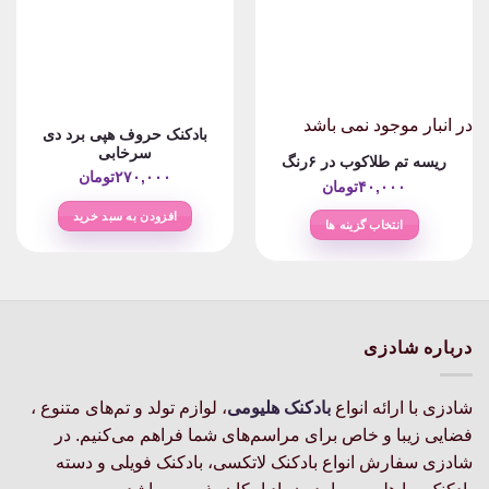
در انبار موجود نمی باشد
بادکنک حروف هپی برد دی
سرخابی
ریسه تم طلاکوب در ۶رنگ
۲۷۰,۰۰۰
تومان
۴۰,۰۰۰
تومان
افزودن به سبد خرید
انتخاب گزینه ها
این
محصول
دارای
انواع
مختلفی
درباره شادزی
می
باشد.
شادزی با ارائه انواع
بادکنک‌ هلیومی
، لوازم تولد و تم‌های متنوع ،
گزینه
فضایی زیبا و خاص برای مراسم‌های شما فراهم می‌کنیم. در
ها
ممکن
شادزی سفارش انواع بادکنک لاتکسی، بادکنک فویلی و دسته
است