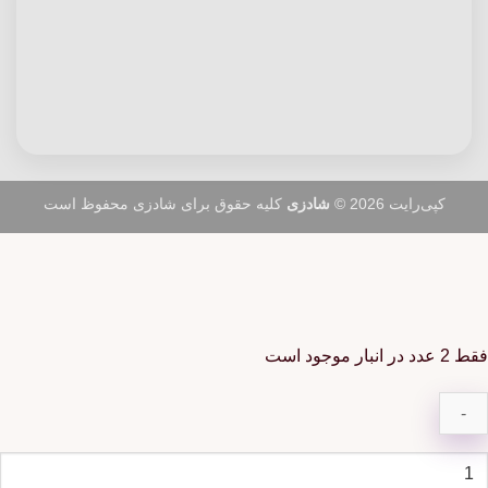
کپی‌رایت 2026 ©
شادزی
کلیه حقوق برای شادزی محفوظ است
فقط 2 عدد در انبار موجود است
یسه
اغذی