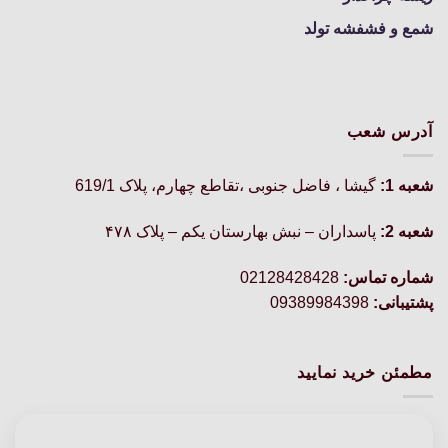
شمع و فشفشه تولد
آدرس شعب
شعبه 1:
گيشا ، فاضل جنوبی ،تقاطع چهارم، پلاک 619/1
شعبه 2:
پاسداران – نبش بهارستان یکم – پلاک ۴۷۸
شماره تماس:
02128428428
پشتیبانی:
09389984398
مطمئن خرید نمایید