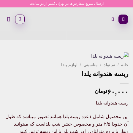
Ski
ارسال سریع سفارش‌ها در تهران کمتر از دو ساعت
t
conten
خانه
/
تم تولد
/
مناسبتی
/
لوازم یلدا
ریسه هندوانه یلدا
۶۰,۰۰۰
تومان
ریسه هندوانه یلدا
این محصول شامل ۱عدد ریسه یلدا همانند تصویر میباشد که طول
آن حدودا ۲/۵ متر و مخصوص جشن شب یلداست که میتوانید
دیوار یا پرده منزلتان را در شب یلدا با این ریسه تزئین کنید