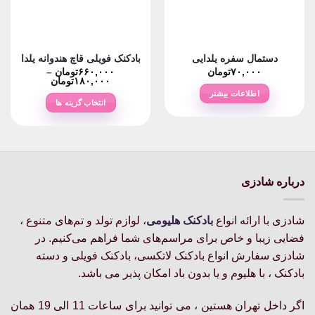
دستمال سفره یلدایی
بادکنک فویلی قاچ هندوانه یلدا
۷۰,۰۰۰
تومان
۶۶۰,۰۰۰
تومان
–
Price
۱۸۰,۰۰۰
تومان
range:
اطلاعات بیشتر
۱۸۰,۰۰۰ت
انتخاب گزینه ها
through
۶۶۰,۰۰۰تومان
این
محصول
دارای
انواع
مختلفی
درباره شادزی
می
باشد.
شادزی با ارائه انواع
بادکنک‌ هلیومی
، لوازم تولد و تم‌های متنوع ،
گزینه
فضایی زیبا و خاص برای مراسم‌های شما فراهم می‌کنیم. در
ها
ممکن
شادزی سفارش انواع بادکنک لاتکسی، بادکنک فویلی و دسته
است
بادکنک ، با هلیوم و یا بدون باد امکان پذیر می باشد.
در
صفحه
اگر داخل تهران هستین ، می توانید برای ساعات 11 الی 19 همان
محصول