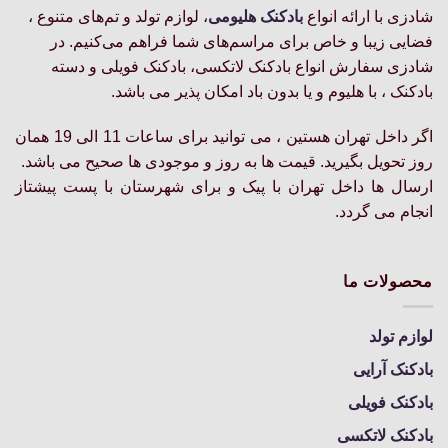
شادزی با ارائه انواع
بادکنک‌ هلیومی
، لوازم تولد و تم‌های متنوع ،
گزینه
فضایی زیبا و خاص برای مراسم‌های شما فراهم می‌کنیم. در
ها
ممکن
شادزی سفارش انواع بادکنک لاتکسی، بادکنک فویلی و دسته
است
بادکنک ، با هلیوم و یا بدون باد امکان پذیر می باشد.
در
صفحه
اگر داخل تهران هستین ، می توانید برای ساعات 11 الی 19 همان
محصول
روز تحویل بگیرید. قیمت ها به روز و موجودی ها صحیح می باشد.
انتخاب
ارسال ها داخل تهران با پیک و برای شهرستان با پست پیشتاز
شوند
انجام می گردد.
محصولات ما
لوازم تولد
بادکنک آرایی
بادکنک فویلی
بادکنک لاتکسی