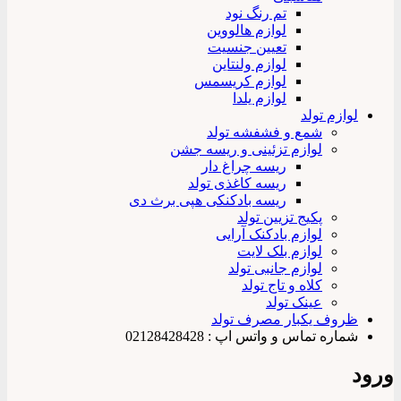
تم رنگ نود
لوازم هالووین
تعیین جنسیت
لوازم ولنتاین
لوازم کریسمس
لوازم یلدا
لوازم تولد
شمع و فشفشه تولد
لوازم تزئینی و ریسه جشن
ریسه چراغ دار
ریسه کاغذی تولد
ریسه بادکنکی هپی برث دی
پکیج تزیین تولد
لوازم بادکنک آرایی
لوازم بلک لایت
لوازم جانبی تولد
کلاه و تاج تولد
عینک تولد
ظروف یکبار مصرف تولد
شماره تماس و واتس اپ : 02128428428
ورود