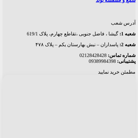
شمع و فشفشه تولد
آدرس شعب
شعبه 1:
گيشا ، فاضل جنوبی ،تقاطع چهارم، پلاک 619/1
شعبه 2:
پاسداران – نبش بهارستان یکم – پلاک ۴۷۸
شماره تماس:
02128428428
پشتیبانی:
09389984398
مطمئن خرید نمایید