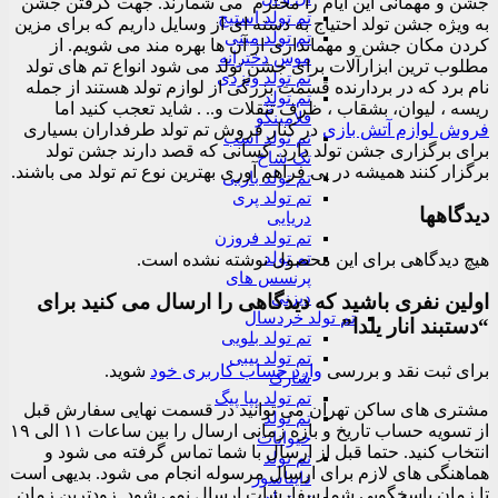
جشن و مهمانی این ایام را محترم می شمارند. جهت گرفتن جشن
تم تولد استیچ
به ویژه جشن تولد احتیاج به دسته ای از وسایل داریم که برای مزین
تم تولد مینی
کردن مکان جشن و مهمانداری از آن ها بهره مند می شویم. از
موس دخترانه
مطلوب ترین ابزارآلات برای جشن تولد می شود انواع تم های تولد
تم تولد ونزدی
نام برد که در بردارنده قسمت بزرگی از لوازم تولد هستند از جمله
تم تولد
ریسه ، لیوان، بشقاب ، ظرف تنقلات و.. . شاید تعجب کنید اما
فلامینگو
فروش لوازم آتش بازی
در کنار فروش تم تولد طرفداران بسیاری
تم تولد اسب
برای برگزاری جشن تولد دارد. کسانی که قصد دارند جشن تولد
تک شاخ
برگزار کنند همیشه در پی فراهم آوری بهترین نوع تم تولد می باشند.
تم تولد باربی
تم تولد پری
دیدگاهها
دریایی
تم تولد فروزن
تم تولد
هیچ دیدگاهی برای این محصول نوشته نشده است.
پرنسس های
دیزنی
اولین نفری باشید که دیدگاهی را ارسال می کنید برای
تم تولد خردسال
“دستبند انار یلدا”
تم تولد بلویی
تم تولد بیبی
برای ثبت نقد و بررسی
وارد حساب کاربری خود
شوید.
شارک
تم تولد پپا پیگ
مشتری های ساکن تهران می توانید در قسمت نهایی سفارش قبل
تم تولد
از تسویه حساب تاریخ و بازه زمانی ارسال را بین ساعات ۱۱ الی ۱۹
حیوانات
انتخاب کنید. حتما قبل از ارسال با شما تماس گرفته می شود و
تم تولد
هماهنگی های لازم برای ارسال مرسوله انجام می شود. بدیهی است
دایناسور
تا زمان پاسخگویی شما سفارشات ارسال نمی شود. زودترین زمان