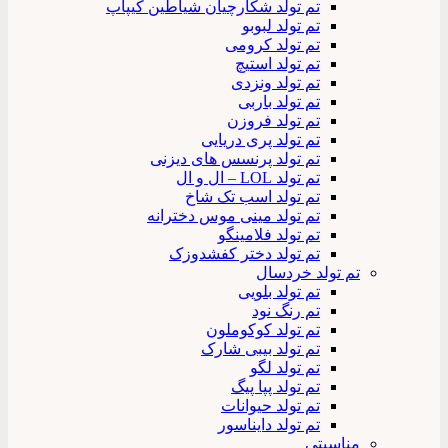
تم تولد شکارچیان شیاطین کیپاپ
تم تولد لبوبو
تم تولد کرومی
تم تولد استیچ
تم تولد ونزدی
تم تولد باربی
تم تولد فروزن
تم تولد پری دریایی
تم تولد پرنسس های دیزنی
تم تولد LOL – ال و ال
تم تولد اسب تک شاخ
تم تولد مینی موس دخترانه
تم تولد فلامینگو
تم تولد دختر کفشدوزک
تم تولد خردسال
تم تولد بلویی
تم رنگ نود
تم تولد کوکوملون
تم تولد بیبی شارک
تم تولد لگو
تم تولد پپا پیگ
تم تولد حیوانات
تم تولد دایناسور
مناسبتی