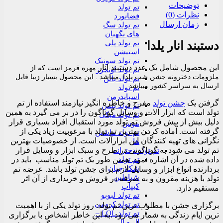
توضیحات
تم تولد
نظرات (0)
فضانورد
زمان ارسال
تم تولد سگ
های نگهبان
تم تولد پلی
دستبند انار یلدا
استیشن
تم تولد سونیک
این محصول شامل یک عدد دستبند انار
مهره قرمز
است که از
تم تولد اونجرز
ملزومات دخترونه جشن شب یلدا میباشد . این محصول بسیار زیبا قابل
تم تولد بالن
ارسال به سراسر کشور میباشد
تم تولد
اسپایدرمن
گرفتن یک
جشن تولد
مفرح و خاطره انگیز نیازمند استفاده از تم
تم تولد بتمن
تولد است که ابزار آلات و وسایل گوناگون را در بر می گیرد به همین
تم تولد میکی
دلیل بیش از پیش فروش تم تولد مورد استقبال افراد بسیاری قرار
موس
گرفته است. آماده کردن بهترین تم تولد با مرغوبیت زیاد یکی از
تم تولد ماشین
نگرانی های تهیه کنندگان این ابزارآلات است. از خصوصیات بهترین
ها
تم تولد می شود به گوناگونی در طرح و سبک ابزار و وسایل قرار
تم تولد دخترانه
تم تولد
داده شده در آن اشاره نمود. همین طور یک تم تولد مناسب باید در
شکارچیان
بردارنده انواع ابزار و وسایل لازم برای جشن تولد باشد. عرضه تم
شیاطین
تولد با هزینه مقرون و به صرفه در فروش و خریداری از آن اثر
کیپاپ
مستقیم دارد.
تم تولد لبوبو
تم تولد کرومی
برگزاری جشن با مطلوب ترین تم تولد: روز تولد یکی از با اهمیت
تم تولد LOL –
ترین ایام زندگی به شمار می رود .به این خاطر اشخاص با برگزاری
ال و ال