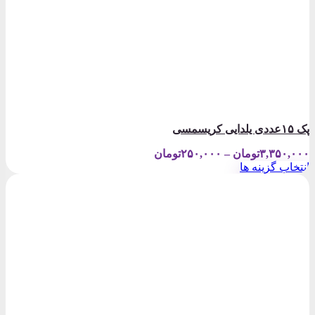
پک ۱۵عددی یلدایی کریسمسی
Price
۳,۳۵۰,۰۰۰
تومان
–
۲۵۰,۰۰۰
تومان
range:
انتخاب گزینه ها
۲۵۰,۰۰۰تومان
این
through
محصول
۳,۳۵۰,۰۰۰تومان
دارای
انواع
مختلفی
می
باشد.
گزینه
ها
ممکن
است