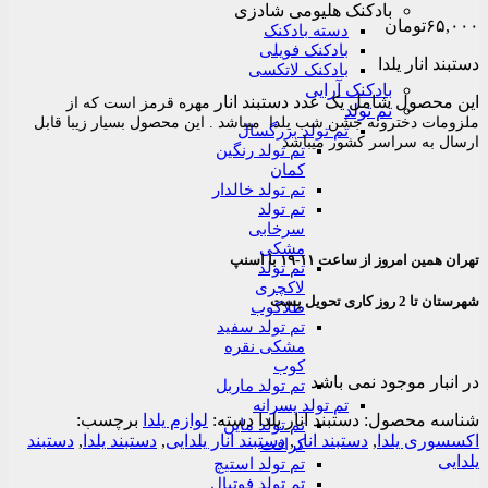
بادکنک هلیومی شادزی
۶۵,۰۰۰
تومان
دسته بادکنک
بادکنک فویلی
دستبند انار یلدا
بادکنک لاتکسی
بادکنک آرایی
این محصول شامل یک عدد دستبند انار
مهره قرمز
است که از
تم تولد
ملزومات دخترونه جشن شب یلدا میباشد . این محصول بسیار زیبا قابل
تم تولد بزرگسال
ارسال به سراسر کشور میباشد
تم تولد رنگین
کمان
تم تولد خالدار
تم تولد
سرخابی
مشکی
تهران همین امروز از ساعت ۱۱-۱۹ با اسنپ
تم تولد
لاکچری
شهرستان تا 2 روز کاری تحویل پست
طلاکوب
تم تولد سفید
مشکی نقره
کوب
در انبار موجود نمی باشد
تم تولد ماربل
تم تولد پسرانه
شناسه محصول:
دستبند انار یلدا
دسته:
لوازم یلدا
برچسب:
تم تولد ماین
اکسسوری یلدا
,
دستبند انار
,
دستبند انار یلدایی
,
دستبند یلدا
,
دستبند
کرافت
یلدایی
تم تولد استیچ
تم تولد فوتبال