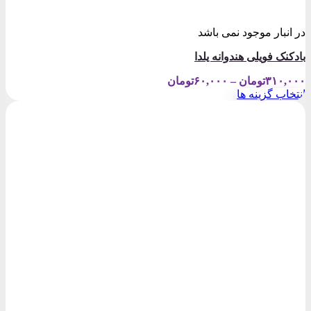
در انبار موجود نمی باشد
بادکنک فویلی هندوانه یلدا
Price
۳۱۰,۰۰۰
تومان
–
۶۰,۰۰۰
تومان
range:
انتخاب گزینه ها
۶۰,۰۰۰تومان
این
through
محصول
۳۱۰,۰۰۰تومان
دارای
انواع
مختلفی
می
باشد.
گزینه
ها
ممکن
است
در
صفحه
محصول
انتخاب
شوند