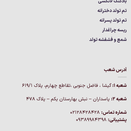
بادکنک لاتکسی
تم تولد دخترانه
تم تولد پسرانه
ریسه چراغدار
شمع و فشفشه تولد
آدرس شعب
شعبه 1:
گيشا ، فاضل جنوبی ،تقاطع چهارم، پلاک 619/1
شعبه 2:
پاسداران – نبش بهارستان یکم – پلاک ۴۷۸
شماره تماس:
02128428428
پشتیبانی:
09389984398