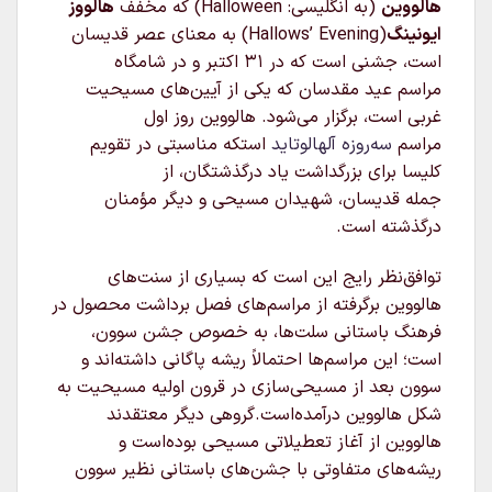
هالووین
(به انگلیسی:
Halloween
) که مخفف
هالووز
ایونینگ
(Hallows’ Evening) به معنای عصر قدیسان
است، جشنی است که در ۳۱ اکتبر و در شامگاه
مراسم عید مقدسان که یکی از آیین‌های مسیحیت
غربی است، برگزار می‌شود. هالووین روز اول
مراسم
سه‌روزه
آلهالوتاید
استکه مناسبتی در تقویم
کلیسا برای بزرگداشت یاد درگذشتگان، از
جمله قدیسان، شهیدان مسیحی و دیگر مؤمنان
درگذشته است.
توافق‌نظر رایج این است که بسیاری از سنت‌های
هالووین برگرفته از مراسم‌های فصل برداشت محصول در
فرهنگ باستانی سلت‌ها، به خصوص جشن سوون،
است؛ این مراسم‌ها احتمالاً ریشه پاگانی داشته‌اند و
سوون بعد از مسیحی‌سازی در قرون اولیه مسیحیت به
شکل هالووین درآمده‌است.گروهی دیگر معتقدند
هالووین از آغاز تعطیلاتی مسیحی بوده‌است و
ریشه‌های متفاوتی با جشن‌های باستانی نظیر سوون