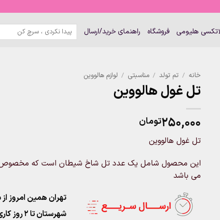
جستجو
لاتکسی هلیومی
فروشگاه
راهنمای خرید/ارسال
برای:
خانه
/
تم تولد
/
مناسبتی
/
لوازم هالووین
تل غول هالووین
۲۵۰,۰۰۰
تومان
تل غول هالووین
می باشد
تهران همین امروز از ساعت ۱۱-۹
شهرستان تا 2 روز کاری تحویل پست