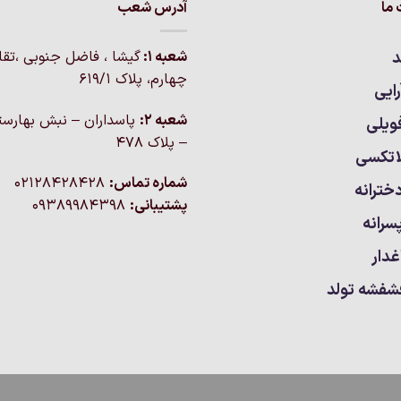
ما
آدرس شعب
د
شعبه 1:
گيشا ، فاضل جنوبی ،تق
چهارم، پلاک 619/1
ایی
شعبه 2:
پاسداران – نبش بهارست
ویلی
– پلاک ۴۷۸
اتکسی
شماره تماس:
02128428428
خترانه
پشتیبانی:
09389984398
سرانه
غدار
شفشه تولد