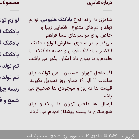
درباره شادزی
محصولات 
شادزی با ارائه انواع
بادکنک‌ هلیومی
، لوازم
لوازم تول
تولد و تم‌های متنوع ، فضایی زیبا و
بادکنک آر
خاص برای مراسم‌های شما فراهم
بادکنک ف
می‌کنیم. در شادزی سفارش انواع بادکنک
لاتکسی، بادکنک فویلی و دسته بادکنک ، با
بادکنک ل
هلیوم و یا بدون باد امکان پذیر می باشد.
تم تولد د
اگر داخل تهران هستین ، می توانید برای
تم تولد پ
ساعات 11 الی 19 همان روز تحویل بگیرید.
قیمت ها به روز و موجودی ها صحیح می
ریسه چرا
باشد.
شمع و ف
ارسال ها داخل تهران با پیک و برای
شهرستان با پست پیشتاز انجام می گردد.
کپی‌رایت 2026 ©
شادزی
کلیه حقوق برای شادزی محفوظ است