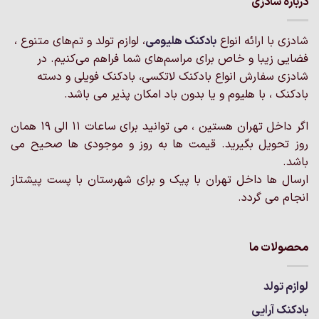
درباره شادزی
مختلفی
می
می
باشد.
شادزی با ارائه انواع
بادکنک‌ هلیومی
، لوازم تولد و تم‌های متنوع ،
باشد.
گزینه
گزینه
فضایی زیبا و خاص برای مراسم‌های شما فراهم می‌کنیم. در
ها
ها
ممکن
شادزی سفارش انواع بادکنک لاتکسی، بادکنک فویلی و دسته
ممکن
است
بادکنک ، با هلیوم و یا بدون باد امکان پذیر می باشد.
است
در
در
صفحه
اگر داخل تهران هستین ، می توانید برای ساعات 11 الی 19 همان
صفحه
محصول
روز تحویل بگیرید. قیمت ها به روز و موجودی ها صحیح می
محصول
انتخاب
انتخاب
باشد.
شوند
شوند
ارسال ها داخل تهران با پیک و برای شهرستان با پست پیشتاز
انجام می گردد.
محصولات ما
لوازم تولد
بادکنک آرایی