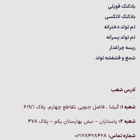
بادکنک فویلی
بادکنک لاتکسی
تم تولد دخترانه
تم تولد پسرانه
ریسه چراغدار
شمع و فشفشه تولد
آدرس شعب
شعبه 1:
گيشا ، فاضل جنوبی ،تقاطع چهارم، پلاک 619/1
شعبه 2:
پاسداران – نبش بهارستان یکم – پلاک ۴۷۸
شماره تماس:
02128428428