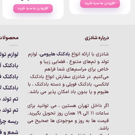
۱۸۰,۰۰۰تومان
افزودن به سبد خرید
thro
افزودن به سبد خرید
۶۶تومان
درباره شادزی
محصولات 
شادزی با ارائه انواع
بادکنک‌ هلیومی
، لوازم
لوازم تول
تولد و تم‌های متنوع ، فضایی زیبا و
بادکنک آر
خاص برای مراسم‌های شما فراهم
بادکنک ف
می‌کنیم. در شادزی سفارش انواع بادکنک
لاتکسی، بادکنک فویلی و دسته بادکنک ، با
بادکنک ل
هلیوم و یا بدون باد امکان پذیر می باشد.
تم تولد د
اگر داخل تهران هستین ، می توانید برای
تم تولد پ
ساعات 11 الی 19 همان روز تحویل بگیرید.
قیمت ها به روز و موجودی ها صحیح می
ریسه چرا
باشد.
شمع و ف