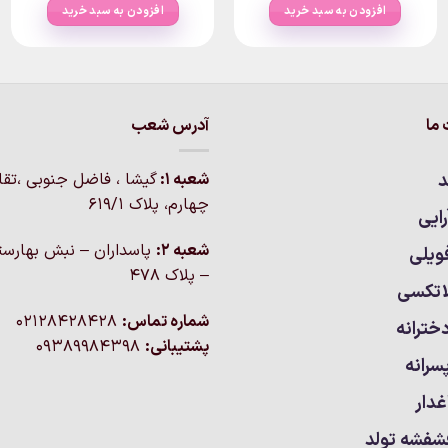
افزودن به سبد خرید
افزودن به سبد خرید
ما
آدرس شعب
د
شعبه 1:
گيشا ، فاضل جنوبی ،تق
چهارم، پلاک 619/1
ایی
شعبه 2:
پاسداران – نبش بهارست
ویلی
– پلاک ۴۷۸
اتکسی
شماره تماس:
02128428428
خترانه
پشتیبانی:
09389984398
سرانه
غدار
شفشه تولد