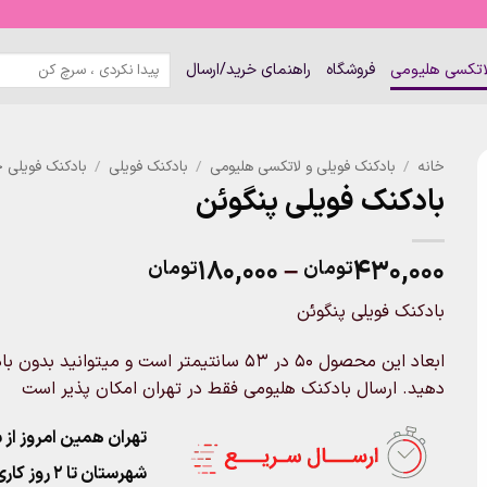
جستجو
لاتکسی هلیومی
فروشگاه
راهنمای خرید/ارسال
برای:
خانه
/
بادکنک فویلی و لاتکسی هلیومی
/
بادکنک فویلی
/
بادکنک فویلی ح
بادکنک فویلی پنگوئن
Price
۱۸۰,۰۰۰
–
۴۳۰,۰۰۰
تومان
تومان
range:
بادکنک فویلی پنگوئن
۱۸۰,۰۰۰تومان
through
ابعاد این محصول 50 در 53 سانتیمتر است و میت
۴۳۰,۰۰۰تومان
دهید. ارسال بادکنک هلیومی فقط در تهران امکان پذیر است
تهران همین امروز از ساعت ۱۱-۹
شهرستان تا 2 روز کاری تحویل پست