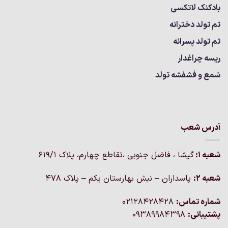
بادکنک لاتکسی
تم تولد دخترانه
تم تولد پسرانه
ریسه چراغدار
شمع و فشفشه تولد
آدرس شعب
شعبه 1:
گيشا ، فاضل جنوبی ،تقاطع چهارم، پلاک 619/1
شعبه 2:
پاسداران – نبش بهارستان یکم – پلاک ۴۷۸
شماره تماس:
02128428428
پشتیبانی:
09389984398