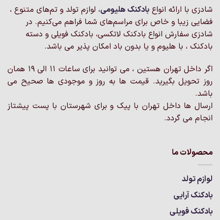
باشد.
شادزی با ارائه انواع
بادکنک‌ هلیومی
، لوازم تولد و تم‌های متنوع ،
گزینه
فضایی زیبا و خاص برای مراسم‌های شما فراهم می‌کنیم. در
ها
شادزی سفارش انواع بادکنک لاتکسی، بادکنک فویلی و دسته
ممکن
است
بادکنک ، با هلیوم و یا بدون باد امکان پذیر می باشد.
در
صفحه
اگر داخل تهران هستین ، می توانید برای ساعات 11 الی 19 همان
محصول
روز تحویل بگیرید. قیمت ها به روز و موجودی ها صحیح می
انتخاب
باشد.
شوند
ارسال ها داخل تهران با پیک و برای شهرستان با پست پیشتاز
انجام می گردد.
محصولات ما
لوازم تولد
بادکنک آرایی
بادکنک فویلی