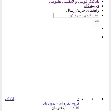
بادکنک فویلی و لاتکسی هلیومی
فروشگاه
راهنمای خرید/ارسال
جستجو
برای:
×
بادکنک
کروم نقره ای - بدون باد
10 ×
۱۵,۰۰۰
تومان