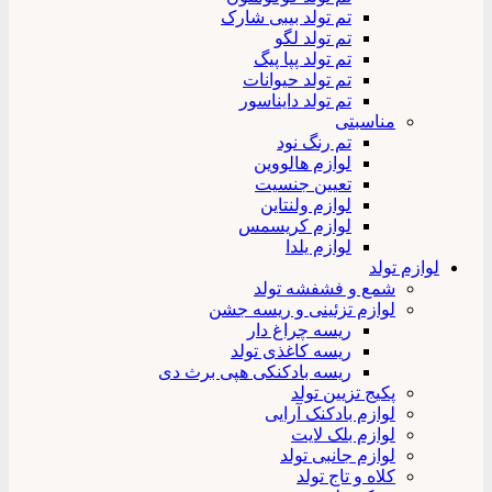
تم تولد بیبی شارک
تم تولد لگو
تم تولد پپا پیگ
تم تولد حیوانات
تم تولد دایناسور
مناسبتی
تم رنگ نود
لوازم هالووین
تعیین جنسیت
لوازم ولنتاین
لوازم کریسمس
لوازم یلدا
لوازم تولد
شمع و فشفشه تولد
لوازم تزئینی و ریسه جشن
ریسه چراغ دار
ریسه کاغذی تولد
ریسه بادکنکی هپی برث دی
پکیج تزیین تولد
لوازم بادکنک آرایی
لوازم بلک لایت
لوازم جانبی تولد
کلاه و تاج تولد