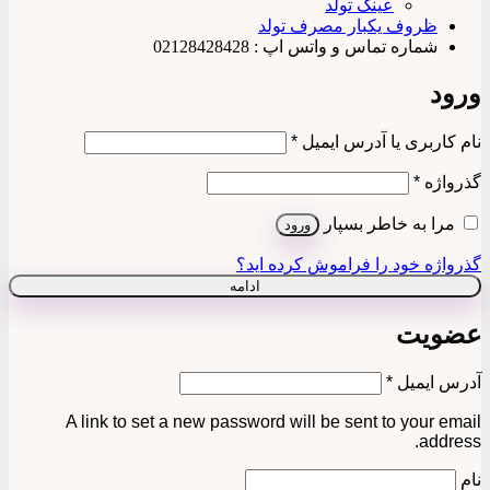
عینک تولد
ظروف یکبار مصرف تولد
شماره تماس و واتس اپ : 02128428428
ورود
الزامی
نام کاربری یا آدرس ایمیل
*
الزامی
گذرواژه
*
مرا به خاطر بسپار
ورود
گذرواژه خود را فراموش کرده اید؟
ادامه
عضویت
الزامی
آدرس ایمیل
*
A link to set a new password will be sent to your email
address.
نام