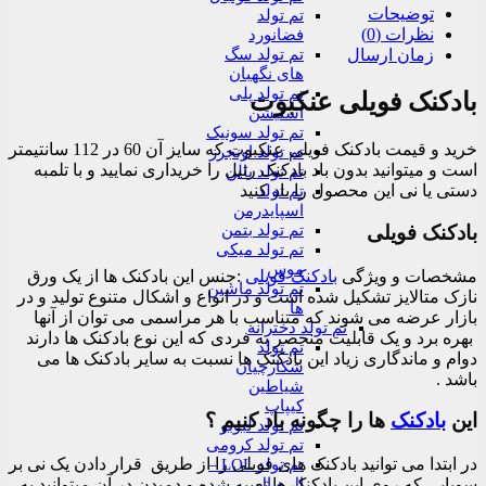
توضیحات
تم تولد
نظرات (0)
فضانورد
تم تولد سگ
زمان ارسال
های نگهبان
تم تولد پلی
بادکنک فویلی عنکبوت
استیشن
تم تولد سونیک
خرید و قیمت بادکنک فویلی عنکبوت که سایز آن 60 در 112 سانتیمتر
تم تولد اونجرز
است و میتوانید بدون باد بادکنک رتیل را خریداری نمایید و با تلمبه
تم تولد بالن
دستی یا نی این محصول را باد کنید
تم تولد
اسپایدرمن
بادکنک فویلی
تم تولد بتمن
تم تولد میکی
موس
مشخصات و ویژگی
بادکنک فویلی
:جنس این بادکنک ها از یک ورق
تم تولد ماشین
نازک متالایز تشکیل شده است و در انواع و اشکال متنوع تولید و در
ها
بازار عرضه می شوند که متناسب با هر مراسمی می توان از آنها
تم تولد دخترانه
بهره برد و یک قابلیت منحصر به فردی که این نوع بادکنک ها دارند
تم تولد
دوام و ماندگاری زیاد این بادکنک ها نسبت به سایر بادکنک ها می
شکارچیان
باشد .
شیاطین
کیپاپ
این
بادکنک
ها را چگونه باد کنیم ؟
تم تولد لبوبو
تم تولد کرومی
در ابتدا می توانید بادکنک های فویلی را از طریق قرار دادن یک نی بر
تم تولد LOL –
ال و ال
سوپاپی که روی این بادکنک ها تعبیه شده و دمیدن در آن میتوانید به