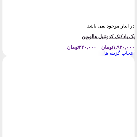
در انبار موجود نمی باشد
پک بادکنک کدوتنبل هالووین
Price
۱,۹۲۰,۰۰۰
تومان
–
۲۴۰,۰۰۰
تومان
range:
انتخاب گزینه ها
۲۴۰,۰۰۰تومان
این
through
محصول
۱,۹۲۰,۰۰۰تومان
دارای
انواع
مختلفی
می
باشد.
گزینه
ها
ممکن
است
در
صفحه
محصول