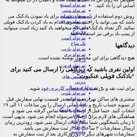
تم تولد استیچ
آسانی آن را باد کنید.
تم تولد مینی
موس دخترانه
روش دوم استفاده از
تلمبه های دستی
برای باد نمودن بادکنک می
تم تولد ونزدی
باشد که می توانید با راحتی بیشتری اقدام به باد کردن بادکنک فویلی
تم تولد
نمائید. اگر تعداد بادکنک هایی که میخواهید باد کنید زیاد است میتوانید
فلامینگو
از پمپ باد برقی نیز استفاده کنید .
تم تولد اسب
تک شاخ
دیدگاهها
تم تولد باربی
تم تولد پری
هیچ دیدگاهی برای این محصول نوشته نشده است.
دریایی
تم تولد فروزن
اولین نفری باشید که دیدگاهی را ارسال می کنید برای
تم تولد
“بادکنک فویلی عنکبوت”
پرنسس های
دیزنی
تم تولد خردسال
برای ثبت نقد و بررسی
وارد حساب کاربری خود
شوید.
تم تولد بلویی
تم تولد بیبی
مشتری های ساکن تهران می توانید در قسمت نهایی سفارش قبل
شارک
از تسویه حساب تاریخ و بازه زمانی ارسال را بین ساعات ۱۱ الی ۱۹
تم تولد پپا پیگ
انتخاب کنید. حتما قبل از ارسال با شما تماس گرفته می شود و
تم تولد
هماهنگی های لازم برای ارسال مرسوله انجام می شود. بدیهی است
حیوانات
تا زمان پاسخگویی شما سفارشات ارسال نمی شود. زودترین زمان
تم تولد
ارسال سفارشات ۲ ساعت بعد از ثبت سفارش می باشد.
دایناسور
سفارشات شهرهای دیگر تا دو روزکاری بعد از ثبت سفارش به