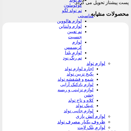
تم تولد
پست پیشتاز تحویل می گردد.
کوکوملون
تم تولد لگو
محصولات مشابه
مناسبتی
لوازم هالووین
لوازم ولنتاین
تم تعیین
جنسیت
لوازم
کریسمس
لوازم یلدا
تم رنگ نود
لوازم تولد
اجاره لوازم تولد
پکیج تزیین تولد
شمع و فشفشه تولد
لوازم بادکنک آرایی
لوازم تزئینی و ریسه
جشن
کلاه و تاج تولد
عینک تولد
لوازم جانبی تولد
لوازم آتش بازی
ظروف یکبار مصرف تولد
لوازم بلک لایت