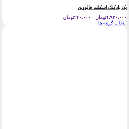
پک بادکنک اسکلت هالووین
Price
۱,۹۲۰,۰۰۰
تومان
–
۲۴۰,۰۰۰
تومان
range:
انتخاب گزینه ها
۲۴۰,۰۰۰تومان
این
through
محصول
۱,۹۲۰,۰۰۰تومان
دارای
انواع
مختلفی
می
باشد.
گزینه
ها
ممکن
است
در
صفحه
محصول
انتخاب
شوند