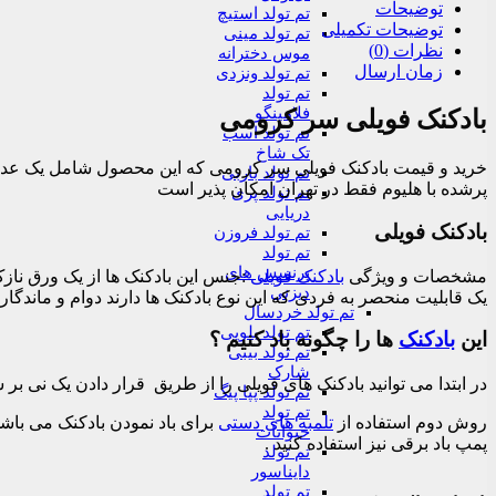
توضیحات
تم تولد استیچ
توضیحات تکمیلی
تم تولد مینی
نظرات (0)
موس دخترانه
زمان ارسال
تم تولد ونزدی
تم تولد
فلامینگو
بادکنک فویلی سر کرومی
تم تولد اسب
تک شاخ
تم تولد باربی
پرشده با هلیوم فقط در تهران امکان پذیر است
تم تولد پری
دریایی
بادکنک فویلی
تم تولد فروزن
تم تولد
پرنسس های
مشخصات و ویژگی
بادکنک فویلی
:جنس این بادکنک ها از یک ورق نازک
دیزنی
یک قابلیت منحصر به فردی که این نوع بادکنک ها دارند دوام و ماندگاری
تم تولد خردسال
تم تولد بلویی
این
بادکنک
ها را چگونه باد کنیم ؟
تم تولد بیبی
شارک
در ابتدا می توانید بادکنک های فویلی را از طریق قرار دادن یک نی بر سو
تم تولد پپا پیگ
تم تولد
روش دوم استفاده از
تلمبه های دستی
برای باد نمودن بادکنک می باشد ک
حیوانات
پمپ باد برقی نیز استفاده کنید .
تم تولد
دایناسور
تم تولد