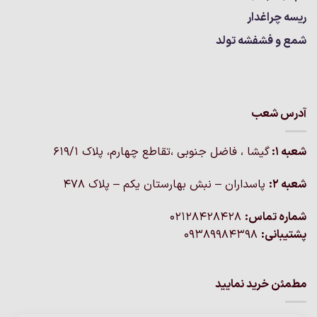
ریسه چراغدار
شمع و فشفشه تولد
آدرس شعب
شعبه 1:
گيشا ، فاضل جنوبی ،تقاطع چهارم، پلاک 619/1
شعبه 2:
پاسداران – نبش بهارستان یکم – پلاک ۴۷۸
شماره تماس:
02128428428
پشتیبانی:
09389984398
مطمئن خرید نمایید