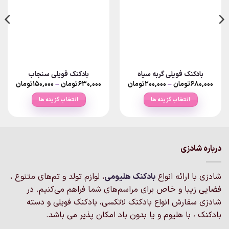
بادکنک فویلی گربه سیاه
بادکنک فویلی سنجاب
Price
Price
۶۸۰,۰۰۰
تومان
–
۲۰۰,۰۰۰
تومان
۶۳۰,۰۰۰
تومان
–
۱۵۰,۰۰۰
تومان
ange:
range:
۲۰۰,۰۰۰تومان
انتخاب گزینه ها
انتخاب گزینه ها
rough
through
۶۸۰,۰۰۰تومان
۶۳۰,۰۰۰تو
این
این
محصول
محصول
دارای
دارای
انواع
انواع
درباره شادزی
مختلفی
مختلفی
می
می
شادزی با ارائه انواع
بادکنک‌ هلیومی
، لوازم تولد و تم‌های متنوع ،
باشد.
باشد.
گزینه
گزینه
فضایی زیبا و خاص برای مراسم‌های شما فراهم می‌کنیم. در
ها
ها
شادزی سفارش انواع بادکنک لاتکسی، بادکنک فویلی و دسته
ممکن
ممکن
بادکنک ، با هلیوم و یا بدون باد امکان پذیر می باشد.
است
است