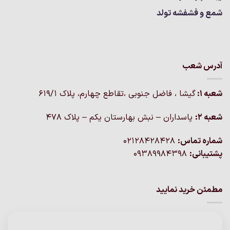
شمع و فشفشه تولد
آدرس شعب
شعبه 1:
گيشا ، فاضل جنوبی ،تقاطع چهارم، پلاک 619/1
شعبه 2:
پاسداران – نبش بهارستان یکم – پلاک ۴۷۸
شماره تماس:
02128428428
پشتیبانی:
09389984398
مطمئن خرید نمایید