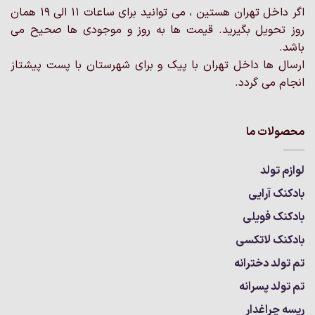
در
در
اگر داخل تهران هستین ، می توانید برای ساعات 11 الی 19 همان
صفحه
صفحه
روز تحویل بگیرید. قیمت ها به روز و موجودی ها صحیح می
محصول
محصول
انتخاب
انتخاب
باشد.
شوند
شوند
ارسال ها داخل تهران با پیک و برای شهرستان با پست پیشتاز
انجام می گردد.
محصولات ما
لوازم تولد
بادکنک آرایی
بادکنک فویلی
بادکنک لاتکسی
تم تولد دخترانه
تم تولد پسرانه
ریسه چراغدار